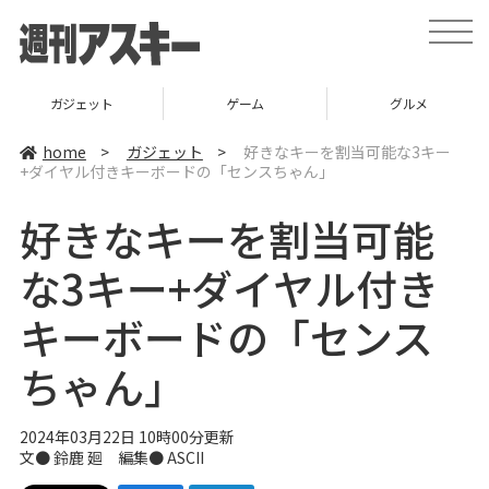
t
o
g
g
l
ガジェット
ゲーム
グルメ
e
n
a
home
>
ガジェット
>
好きなキーを割当可能な3キー
v
+ダイヤル付きキーボードの「センスちゃん」
i
g
a
好きなキーを割当可能
t
i
o
な3キー+ダイヤル付き
n
キーボードの「センス
ちゃん」
2024年03月22日 10時00分更新
文● 鈴鹿 廻 編集● ASCII