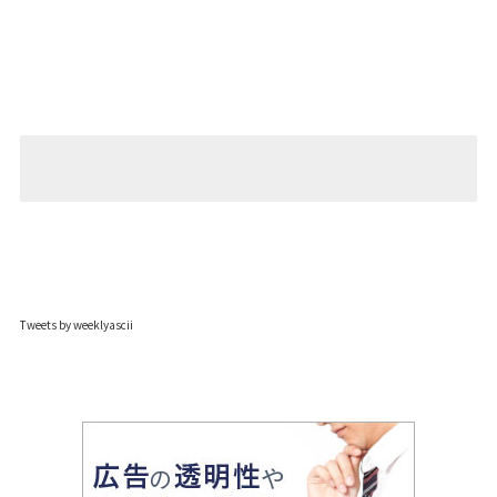
Tweets by weeklyascii