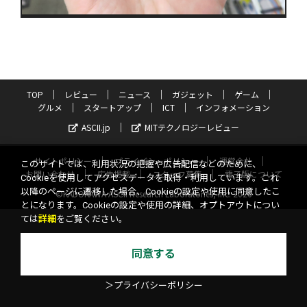
TOP
レビュー
ニュース
ガジェット
ゲーム
グルメ
スタートアップ
ICT
インフォメーション
ASCII.jp
MITテクノロジーレビュー
サイトポリシー
プライバシーポリシー
運営会社
このサイトでは、利用状況の把握や広告配信などのために、
お問い合わせ
広告掲載
スタッフ募集
電子版について
Cookieを使用してアクセスデータを取得・利用しています。これ
以降のページに遷移した場合、Cookieの設定や使用に同意したこ
©KADOKAWA ASCII Research Laboratories, Inc. 2026
とになります。Cookieの設定や使用の詳細、オプトアウトについ
ては
詳細
をご覧ください。
同意する
＞プライバシーポリシー