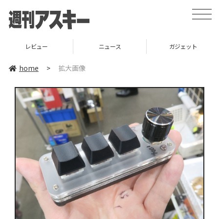
toggle
naviga
レビュー
ニュース
ガジェット
home
>
拡大画像