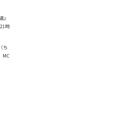
覇道』
21時
（ち
、MC