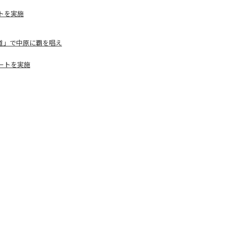
トを実施
覇道」で中原に覇を唱え
ートを実施