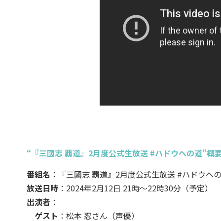
“『三國志 覇道』2月度公式生放送 #ハドウへの道”概
番組名
：『三國志 覇道』2月度公式生放送 #ハドウへ
放送日時
：2024年2月12日 21時～22時30分（予定）
出演者
：
ゲスト
：松本 忍さん（声優）