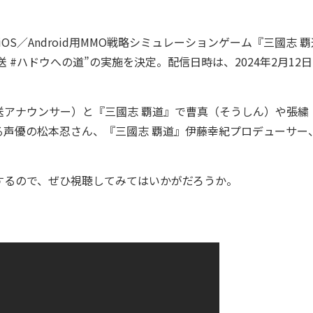
OS／Android用MMO戦略シミュレーションゲーム『三國志 
 #ハドウへの道”の実施を決定。配信日時は、2024年2月12日
アナウンサー）と『三國志 覇道』で曹真（そうしん）や張繍
声優の松本忍さん、『三國志 覇道』伊藤幸紀プロデューサー
。
るので、ぜひ視聴してみてはいかがだろうか。