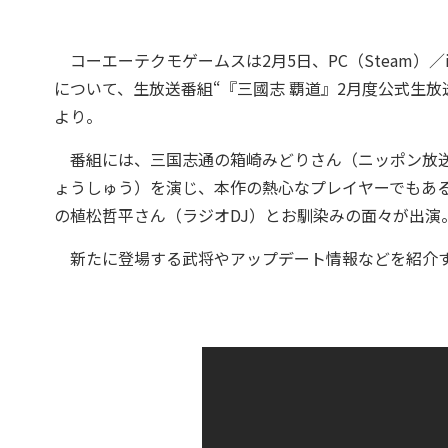
コーエーテクモゲームスは2月5日、PC（Steam）／i
について、生放送番組“『三國志 覇道』2月度公式生放送
より。
番組には、三国志通の箱崎みどりさん（ニッポン放送
ょうしゅう）を演じ、本作の熱心なプレイヤーでもある
の植松哲平さん（ラジオDJ）とお馴染みの面々が出演
新たに登場する武将やアップデート情報などを紹介す