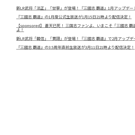
新LR武将「法正」「甘寧」が登場！『三國志 覇道』1月アップデー
『三國志 覇道』の1月度公式生放送が1月15日21時より配信決定！
【sponsored】 蒼天已死！ 三国志ファンよ、いまこそ「三國志 
よ！
新LR武将「韓信」「賈詡」が登場！『三國志 覇道』で2月アップデ
『三國志 覇道』の3.5周年直前生放送が3月11日21時より配信決定！