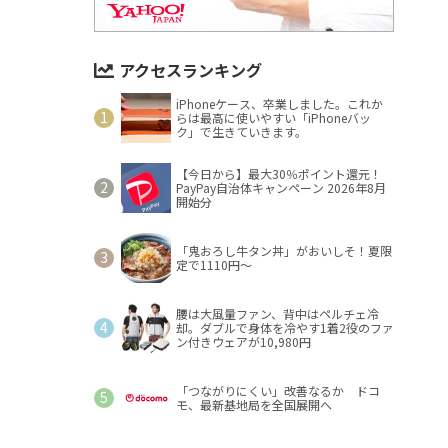
アクセスランキング
iPhoneケース、卒業しました。これか
らは最高に使いやすい「iPhoneバッ
ク」で生きていきます。
【今日から】最大30％ポイント還元！
PayPay自治体キャンペーン 2026年8月
開始分
「鬼おろし牛タン丼」がおいしそ！夏限
定で1110円～
腰は大風量ファン、背中はペルチェ冷
却。ダブルで身体を冷やす1着2役のファ
ン付きウェアが10,980円
「つながりにくい」改善なるか ドコ
モ、最新基地局を全国展開へ