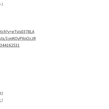
ー）
tch?v=eTsIs0378LA
casts/1ynKOyPXnQzJR
lv344162531
it）
以上）