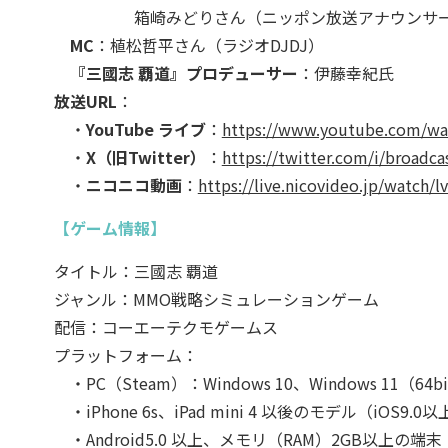
箱崎みどりさん（ニッポン放送アナウンサ
MC
：植松哲平さん（ラジオDJDJ）
『三國志 覇道』プロデューサー
：伊藤幸紀氏
放送URL
：
・
YouTube ライブ
：
https://www.youtube.com/wa
・
X（旧Twitter）
：
https://twitter.com/i/broad
・
ニコニコ動画
：
https://live.nicovideo.jp/watch/
【ゲーム情報】
タイトル：三國志 覇道
ジャンル：MMO戦略シミュレーションゲーム
配信：コーエーテクモゲームス
プラットフォーム：
・PC（Steam）：Windows 10、Windows 11（64b
・iPhone 6s、iPad mini 4 以後のモデル（iOS9.0
・Android5.0 以上、メモリ（RAM）2GB以上の端末