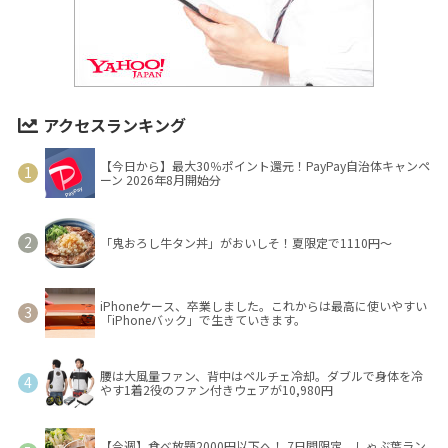
アクセスランキング
【今日から】最大30％ポイント還元！PayPay自治体キャンペ
ーン 2026年8月開始分
「鬼おろし牛タン丼」がおいしそ！夏限定で1110円～
iPhoneケース、卒業しました。これからは最高に使いやすい
「iPhoneバック」で生きていきます。
腰は大風量ファン、背中はペルチェ冷却。ダブルで身体を冷
やす1着2役のファン付きウェアが10,980円
【今週】食べ放題2000円以下へ！ 7日間限定、しゃぶ葉ラン