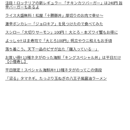
注目！ロッテリアの新レギュラー 「チキンカツバーガー」は240円 旨
辛バーガーもあるよ
ライス大盛無料！松屋「十勝豚丼」厚切りのお肉で幸せ～
激辛ボンカレー「ジョロキア」を見つけたので食べてみた
スシロー「大切りサーモン」100円！ 大とろ・本ズワイ蟹もお得に
よっしゃ!! はま寿司で「大とろ100円」帆立やウニ和えもお手頃
落ち着こう。天下一品のピザが出た「麺入っている…」
お買い得!! 13種ネタがのった海鮮「キングスペシャル丼」は平日だけ
【小僧寿し】
平日限定！スペシャル海鮮丼!! 13種ネタがのってこの値段
「沼る」タマネギ。たっぷり玉ねぎの八王子風醤油ラーメン