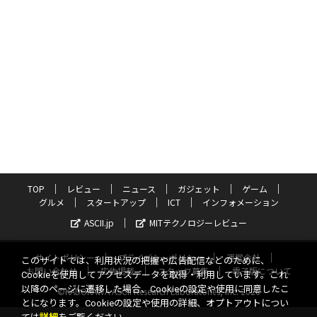
TOP
レビュー
ニュース
ガジェット
ゲーム
グルメ
スタートアップ
ICT
インフォメーション
ASCII.jp
MITテクノロジーレビュー
サイトポリシー
プライバシーポリシー
運営会社
このサイトでは、利用状況の把握や広告配信などのために、
お問い合わせ
広告掲載
スタッフ募集
電子版について
Cookieを使用してアクセスデータを取得・利用しています。これ
以降のページに遷移した場合、Cookieの設定や使用に同意したこ
©KADOKAWA ASCII Research Laboratories, Inc. 2026
とになります。Cookieの設定や使用の詳細、オプトアウトについ