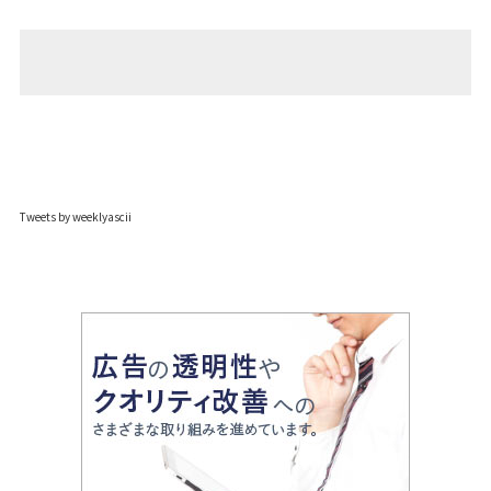
Tweets by weeklyascii