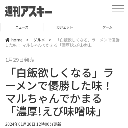
t
o
g
g
l
ニュース
ガジェット
ゲーム
e
n
a
home
>
グルメ
>
「白飯欲しくなる」ラーメンで優勝
v
した味！ マルちゃんでかまる「濃厚!えび味噌味」
i
g
a
1月29日発売
t
i
「白飯欲しくなる」ラ
o
n
ーメンで優勝した味！
マルちゃんでかまる
「濃厚!えび味噌味」
2024年01月20日 12時00分更新