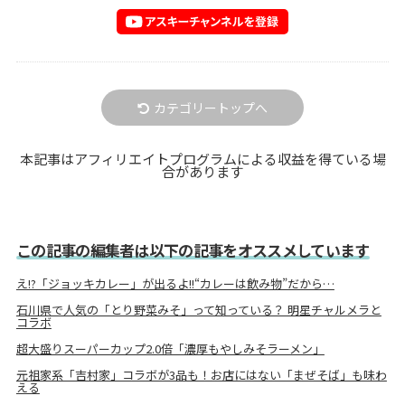
カテゴリートップへ
本記事はアフィリエイトプログラムによる収益を得ている場
合があります
この記事の編集者は以下の記事をオススメしています
え!?「ジョッキカレー」が出るよ!!“カレーは飲み物”だから…
石川県で人気の「とり野菜みそ」って知っている？ 明星チャルメラと
コラボ
超大盛りスーパーカップ2.0倍「濃厚もやしみそラーメン」
元祖家系「吉村家」コラボが3品も！お店にはない「まぜそば」も味わ
える