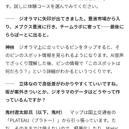
す。試しに体験コースを選んでみてください。
── ジオラマに矢印が出てきました。豊洲市場から入
り、メブクス豊洲に行き、チームラボに寄って……最後に
ららぽーとに出ると。
神林
ジオラマ上に立っているピンをタップすると、そ
のピンのスポット情報を見られるようになります。AI音声
でざっくり理解した後、ピンの情報で「このスポットは
何だろう？」という詳細がわかるというつくりです。
── 立体なので高低差がわかりやすくていいですね。
坂が案外きついとか。ジオラマのデータはどうやって作
っているんですか？
鬼村遼太郎氏（以下、鬼村）
マップは国土交通省の
「PLATEAU（プラトー）」から引っ張っています。た
だ、そのままでは使えないので、軽量化したり、Magic