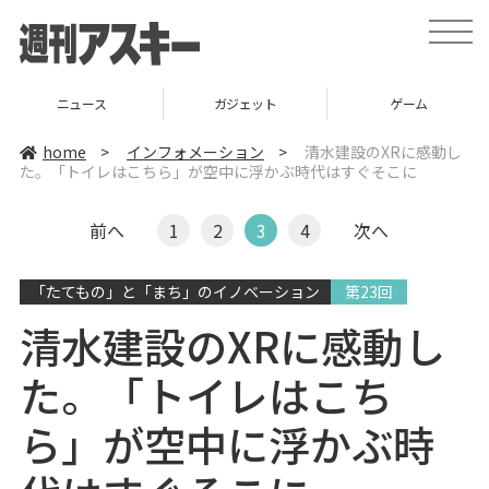
t
o
g
g
l
ニュース
ガジェット
ゲーム
e
n
a
home
>
インフォメーション
>
清水建設のXRに感動し
v
た。「トイレはこちら」が空中に浮かぶ時代はすぐそこに
i
g
a
t
前へ
1
2
3
4
次へ
i
o
n
「たてもの」と「まち」のイノベーション
第23回
清水建設のXRに感動し
た。「トイレはこち
ら」が空中に浮かぶ時