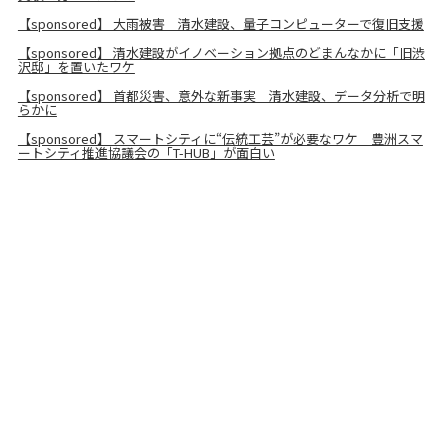
【sponsored】 大雨被害 清水建設、量子コンピューターで復旧支援
【sponsored】 清水建設がイノベーション拠点のどまんなかに「旧渋
沢邸」を置いたワケ
【sponsored】 首都災害、意外な新事実 清水建設、データ分析で明
らかに
【sponsored】 スマートシティに“伝統工芸”が必要なワケ 豊洲スマ
ートシティ推進協議会の「T-HUB」が面白い