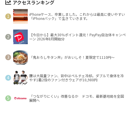
アクセスランキング
iPhoneケース、卒業しました。これからは最高に使いやすい
「iPhoneバック」で生きていきます。
【今日から】最大30％ポイント還元！PayPay自治体キャンペ
ーン 2026年8月開始分
「鬼おろし牛タン丼」がおいしそ！夏限定で1110円～
腰は大風量ファン、背中はペルチェ冷却。ダブルで身体を冷
やす1着2役のファン付きウェアが10,980円
「つながりにくい」改善なるか ドコモ、最新基地局を全国
展開へ