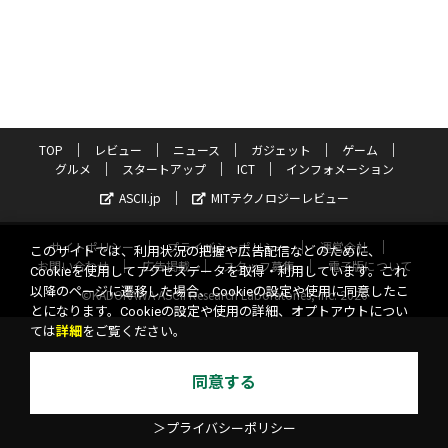
TOP
レビュー
ニュース
ガジェット
ゲーム
グルメ
スタートアップ
ICT
インフォメーション
ASCII.jp
MITテクノロジーレビュー
サイトポリシー
プライバシーポリシー
運営会社
このサイトでは、利用状況の把握や広告配信などのために、
お問い合わせ
広告掲載
スタッフ募集
電子版について
Cookieを使用してアクセスデータを取得・利用しています。これ
以降のページに遷移した場合、Cookieの設定や使用に同意したこ
©KADOKAWA ASCII Research Laboratories, Inc. 2026
とになります。Cookieの設定や使用の詳細、オプトアウトについ
ては
詳細
をご覧ください。
同意する
＞プライバシーポリシー