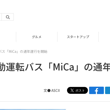
グルメ
スタートアップ
ス「MiCa」の通年運行を開始
運転バス「MiCa」の通
文● ASCII