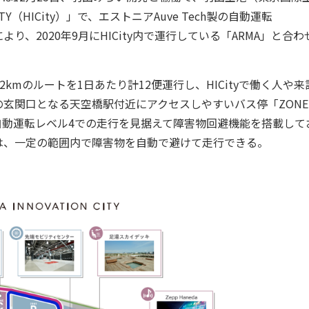
ITY（HICity）」で、エストニアAuve Tech製の自動運転
り、2020年9月にHICity内で運行している「ARMA」と合わ
.2kmのルートを1日あたり計12便運行し、HICityで働く人や来
の玄関口となる天空橋駅付近にアクセスしやすいバス停「ZONE
、自動運転レベル4での走行を見据えて障害物回避機能を搭載して
は、一定の範囲内で障害物を自動で避けて走行できる。