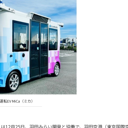
運転EV MiCa（ミカ）
）は12月25日、羽田みらい開発と協働で、羽田空港（東京国際