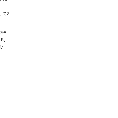
せて2
訪者
 B」
お