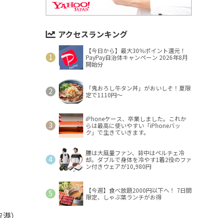
アクセスランキング
【今日から】最大30％ポイント還元！
PayPay自治体キャンペーン 2026年8月
開始分
「鬼おろし牛タン丼」がおいしそ！夏限
定で1110円～
iPhoneケース、卒業しました。これか
らは最高に使いやすい「iPhoneバッ
ク」で生きていきます。
腰は大風量ファン、背中はペルチェ冷
却。ダブルで身体を冷やす1着2役のファ
ン付きウェアが10,980円
【今週】食べ放題2000円以下へ！ 7日間
限定、しゃぶ葉ランチがお得
空港）