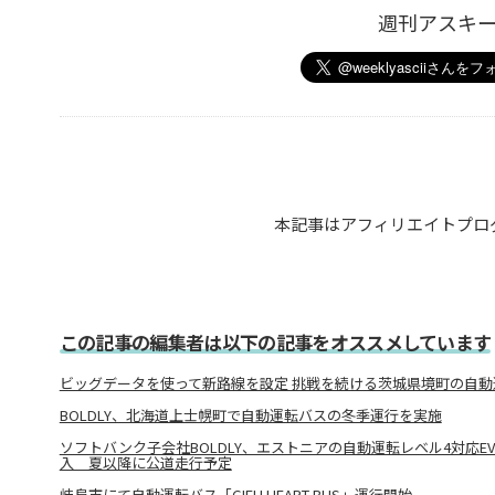
週刊アスキ
本記事はアフィリエイトプロ
この記事の編集者は以下の記事をオススメしています
ビッグデータを使って新路線を設定 挑戦を続ける茨城県境町の自動
BOLDLY、北海道上士幌町で自動運転バスの冬季運行を実施
ソフトバンク子会社BOLDLY、エストニアの自動運転レベル4対応EV
入 夏以降に公道走行予定
岐阜市にて自動運転バス「GIFU HEART BUS」運行開始