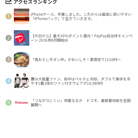
アクセスランキング
iPhoneケース、卒業しました。これからは最高に使いやすい
「iPhoneバック」で生きていきます。
【今日から】最大30％ポイント還元！PayPay自治体キャンペ
ーン 2026年8月開始分
「鬼おろし牛タン丼」がおいしそ！夏限定で1110円～
腰は大風量ファン、背中はペルチェ冷却。ダブルで身体を冷
やす1着2役のファン付きウェアが10,980円
「つながりにくい」改善なるか ドコモ、最新基地局を全国
展開へ