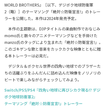
WORLD BROTHERS』［以下、デジボク地球防衛軍
2（略）］のテーマソング「絶対☆防衛宣言!」のトレー
ラーを公開した。本作は2024年発売予定。
本作の主題歌は、D3Pタイトルの楽曲制作でおなじみ
momo氏と数々のアニメテーマソングなどを手掛けた
manzo氏のタッグにより生まれた「絶対☆防衛宣言!」。
このゴキゲンな歌と音楽をカックカクな映像とともに贈
る本トレーラーは必見だ。
デジタル＆ボクセル世界の四角い地球でのブラザーた
ちの活躍ぶりをふんだんに詰め込んだ映像をノリノリの
ビートで楽しみながらチェックしてみよう。
Switch/PS5/PS4『四角い地球に再びシカク現る!? デジ
ボク地球防衛軍2』
テーマソング「絶対☆防衛宣言!」トレーラー