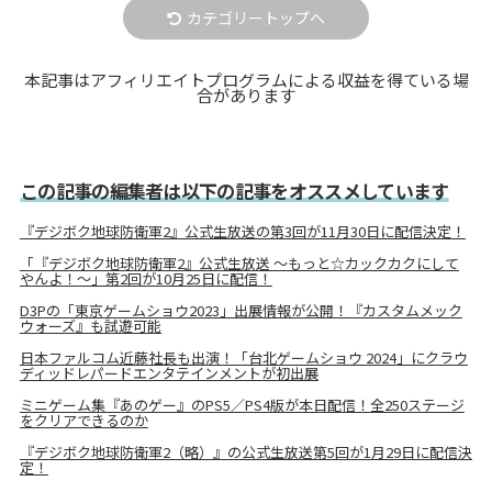
カテゴリートップへ
本記事はアフィリエイトプログラムによる収益を得ている場
合があります
この記事の編集者は以下の記事をオススメしています
『デジボク地球防衛軍2』公式生放送の第3回が11月30日に配信決定！
「『デジボク地球防衛軍2』公式生放送 ～もっと☆カックカクにして
やんよ！～」第2回が10月25日に配信！
D3Pの「東京ゲームショウ2023」出展情報が公開！『カスタムメック
ウォーズ』も試遊可能
日本ファルコム近藤社長も出演！「台北ゲームショウ 2024」にクラウ
ディッドレパードエンタテインメントが初出展
ミニゲーム集『あのゲー』のPS5／PS4版が本日配信！全250ステージ
をクリアできるのか
『デジボク地球防衛軍2（略）』の公式生放送第5回が1月29日に配信決
定！