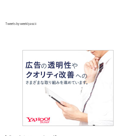
Tweets by weeklyascii