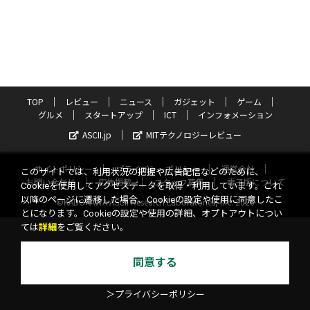
TOP
レビュー
ニュース
ガジェット
ゲーム
グルメ
スタートアップ
ICT
インフォメーション
ASCII.jp
MITテクノロジーレビュー
サイトポリシー
プライバシーポリシー
運営会社
このサイトでは、利用状況の把握や広告配信などのために、
お問い合わせ
広告掲載
スタッフ募集
電子版について
Cookieを使用してアクセスデータを取得・利用しています。これ
以降のページに遷移した場合、Cookieの設定や使用に同意したこ
©KADOKAWA ASCII Research Laboratories, Inc. 2026
とになります。Cookieの設定や使用の詳細、オプトアウトについ
ては
詳細
をご覧ください。
同意する
＞プライバシーポリシー