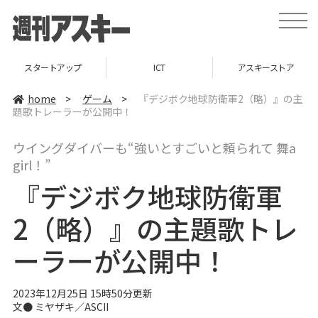
t
o
g
g
l
スタートアップ
ICT
アスキーストア
e
n
a
home
>
ゲーム
>
『デジボク地球防衛軍2（略）』の主
v
題歌トレーラーが公開中！
i
g
a
ウイングダイバーも“強いとすごいと頼られて 舞a
t
i
girl！”
o
n
『デジボク地球防衛軍
2（略）』の主題歌トレ
ーラーが公開中！
2023年12月25日 15時50分更新
文● ミヤザキ／ASCII