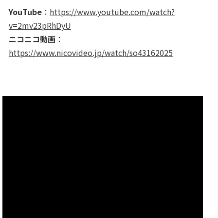
YouTube
：
https://www.youtube.com/watch?
v=2mv23pRhDyU
ニコニコ動画
：
https://www.nicovideo.jp/watch/so43162025