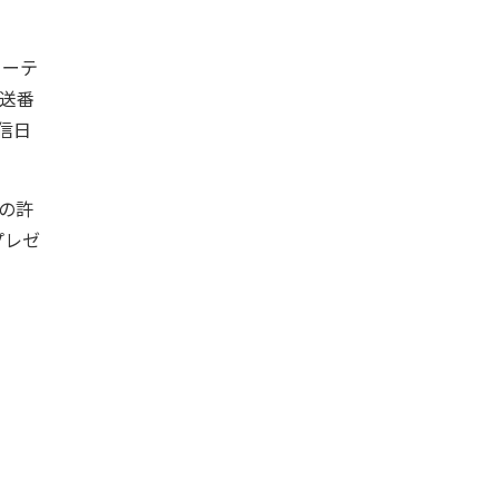
ューテ
放送番
信日
の許
プレゼ