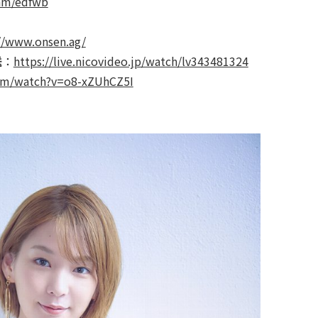
ram/edfwb
//www.onsen.ag/
送
：
https://live.nicovideo.jp/watch/lv343481324
om/watch?v=o8-xZUhCZ5I