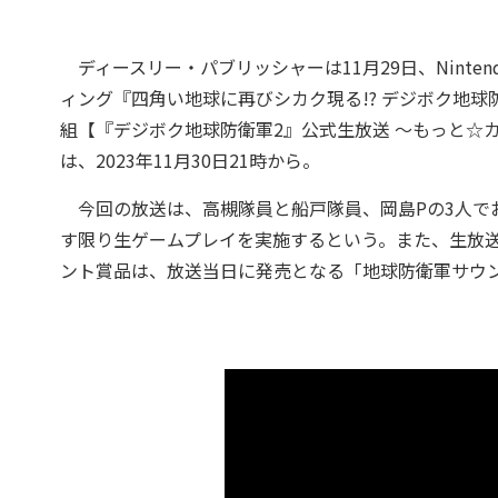
ディースリー・パブリッシャーは11月29日、Nintendo Swi
ィング『四角い地球に再びシカク現る!? デジボク地球防衛軍2 E
組【『デジボク地球防衛軍2』公式生放送 ～もっと☆
は、2023年11月30日21時から。
今回の放送は、高槻隊員と船戸隊員、岡島Pの3人で
す限り生ゲームプレイを実施するという。また、生放送
ント賞品は、放送当日に発売となる「地球防衛軍サウ