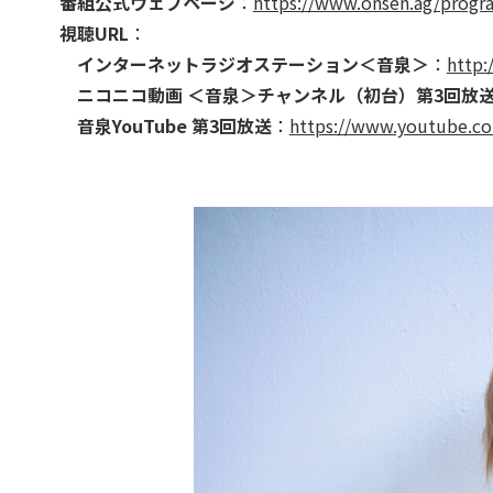
番組公式ウェブページ
：
https://www.onsen.ag/prog
視聴URL
：
インターネットラジオステーション＜音泉＞
：
http:
ニコニコ動画 ＜音泉＞チャンネル（初台）第3回放
音泉YouTube 第3回放送
：
https://www.youtube.c