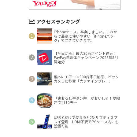
アクセスランキング
iPhoneケース、卒業しました。これか
らは最高に使いやすい「iPhoneバッ
ク」で生きていきます。
【今日から】最大30％ポイント還元！
PayPay自治体キャンペーン 2026年8月
開始分
熊本にエアコン300台即日納品、ビック
カメラに称賛「大ファインプレー」
「鬼おろし牛タン丼」がおいしそ！夏限
定で1110円～
USB-Cだけで使える9.2型サブディスプ
レイ登場 HDMI不要でPCケース内にも
設置可能