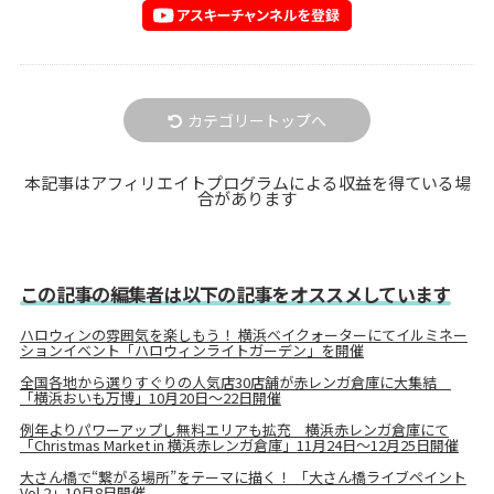
カテゴリートップへ
本記事はアフィリエイトプログラムによる収益を得ている場
合があります
この記事の編集者は以下の記事をオススメしています
ハロウィンの雰囲気を楽しもう！ 横浜ベイクォーターにてイルミネー
ションイベント「ハロウィンライトガーデン」を開催
全国各地から選りすぐりの人気店30店舗が赤レンガ倉庫に大集結
「横浜おいも万博」10月20日～22日開催
例年よりパワーアップし無料エリアも拡充 横浜赤レンガ倉庫にて
「Christmas Market in 横浜赤レンガ倉庫」11月24日～12月25日開催
大さん橋で“繋がる場所”をテーマに描く！ 「大さん橋ライブペイント
Vol.2」10月8日開催