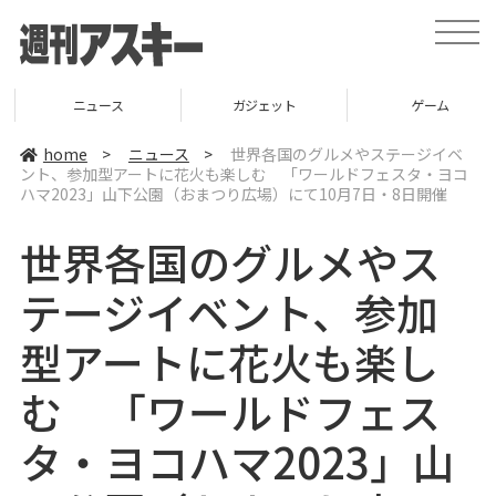
t
o
g
g
l
ニュース
ガジェット
ゲーム
e
n
a
home
>
ニュース
>
世界各国のグルメやステージイベ
v
ント、参加型アートに花火も楽しむ 「ワールドフェスタ・ヨコ
i
ハマ2023」山下公園（おまつり広場）にて10月7日・8日開催
g
a
t
世界各国のグルメやス
i
o
n
テージイベント、参加
型アートに花火も楽し
む 「ワールドフェス
タ・ヨコハマ2023」山