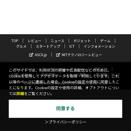
TOP
レビュー
ニュース
ガジェット
ゲーム
グルメ
スタートアップ
ICT
インフォメーション
ASCII.jp
MITテクノロジーレビュー
サイトポリシー
プライバシーポリシー
運営会社
このサイトでは、利用状況の把握や広告配信などのために、
お問い合わせ
広告掲載
スタッフ募集
電子版について
Cookieを使用してアクセスデータを取得・利用しています。これ
以降のページに遷移した場合、Cookieの設定や使用に同意したこ
©KADOKAWA ASCII Research Laboratories, Inc. 2026
とになります。Cookieの設定や使用の詳細、オプトアウトについ
ては
詳細
をご覧ください。
同意する
＞プライバシーポリシー