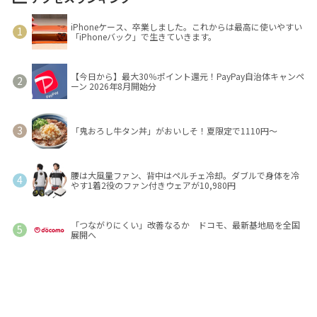
iPhoneケース、卒業しました。これからは最高に使いやすい
「iPhoneバック」で生きていきます。
【今日から】最大30％ポイント還元！PayPay自治体キャンペ
ーン 2026年8月開始分
「鬼おろし牛タン丼」がおいしそ！夏限定で1110円～
腰は大風量ファン、背中はペルチェ冷却。ダブルで身体を冷
やす1着2役のファン付きウェアが10,980円
「つながりにくい」改善なるか ドコモ、最新基地局を全国
展開へ