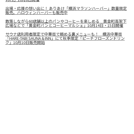
出場・応援の想い出に！ ありあけ「横浜マラソンハーバー」数量限定
販売。ハロウィンハーバーも販売中
散策しながら60店舗以上のパンやコーヒーを楽しめる 黄金町高架下
広場などで「黄金町パンとコーヒーマルシェ」10月14日・15日開催
サウナ店利用者限定で中華街で頼める裏メニューも！ 横浜中華街
「HARE-TABI SAUNA＆INN」にて秋季限定「ピーチフローズンドリン
ク」10月10日販売開始