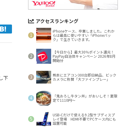
アクセスランキング
iPhoneケース、卒業しました。これか
らは最高に使いやすい「iPhoneバッ
ク」で生きていきます。
【今日から】最大30％ポイント還元！
PayPay自治体キャンペーン 2026年8月
開始分
熊本にエアコン300台即日納品、ビック
し下
カメラに称賛「大ファインプレー」
「鬼おろし牛タン丼」がおいしそ！夏限
定で1110円～
USB-Cだけで使える9.2型サブディスプ
レイ登場 HDMI不要でPCケース内にも
設置可能