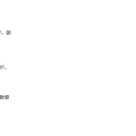
で、装
が、
数値