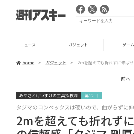
ニュース
ガジェット
ゲーム
home
>
ガジェット
>
2mを超えても折れずに伸ばせ
前へ
みやさとけいすけの工具探検隊
第12回
タジマのコンベックスは硬いので、曲がらずに
2mを超えても折れず
の信頼感「タジマ 剛厚