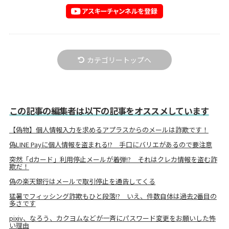
カテゴリートップへ
この記事の編集者は以下の記事をオススメしています
【偽物】個人情報入力を求めるアプラスからのメールは詐欺です！
偽LINE Payに個人情報を盗まれる!? 手口にバリエがあるので要注意
突然「dカード」利用停止メールが着弾!? それはクレカ情報を盗む詐
欺だ！
偽の楽天銀行はメールで取引停止を通告してくる
猛暑でフィッシング詐欺もひと段落!? いえ、件数自体は過去2番目の
多さです
pixiv、なろう、カクヨムなどが一斉にパスワード変更をお願いした怖
い理由