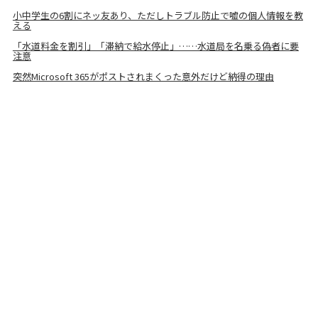
小中学生の6割にネッ友あり、ただしトラブル防止で嘘の個人情報を教
える
「水道料金を割引」「滞納で給水停止」……水道局を名乗る偽者に要
注意
突然Microsoft 365がポストされまくった意外だけど納得の理由