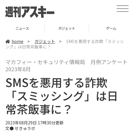
t
o
g
g
l
ニュース
ガジェット
ゲーム
e
n
a
home
>
ガジェット
>
SMSを悪用する詐欺「スミッシ
v
ング」は日常茶飯事に？
i
g
a
マカフィー・セキュリティ情報局 月例アンケート
t
i
2023年8月
o
n
SMSを悪用する詐欺
「スミッシング」は日
常茶飯事に？
2023年08月29日 17時30分更新
文● せきゅラボ