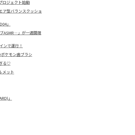
」プロジェクト始動
エア型バランスクッショ
04」
イブASMR―」が一週間限
ザインで運行！
メのポケモン歯ブラシ
ぎる♡
ルメット
RD)」