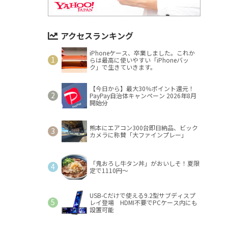
アクセスランキング
iPhoneケース、卒業しました。これか
らは最高に使いやすい「iPhoneバッ
ク」で生きていきます。
【今日から】最大30％ポイント還元！
PayPay自治体キャンペーン 2026年8月
開始分
熊本にエアコン300台即日納品、ビック
カメラに称賛「大ファインプレー」
「鬼おろし牛タン丼」がおいしそ！夏限
定で1110円～
USB-Cだけで使える9.2型サブディスプ
レイ登場 HDMI不要でPCケース内にも
設置可能