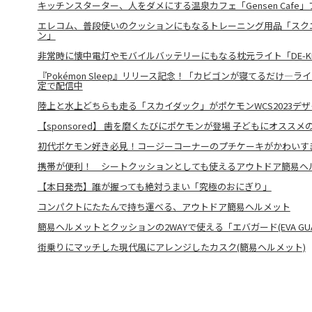
キッチンスターター、人をダメにする温泉カフェ「Gensen Cafe
エレコム、普段使いのクッションにもなるトレーニング用品「スク
ン」
非常時に懐中電灯やモバイルバッテリーにもなる枕元ライト「DE-KD
『Pokémon Sleep』リリース記念！「カビゴンが寝てるだけ―ラ
定で配信中
陸上と水上どちらも走る「スカイダック」がポケモンWCS2023デ
【sponsored】 歯を磨くたびにポケモンが登場 子どもにオスス
初代ポケモン好き必見！コージーコーナーのプチケーキがかわいす
携帯が便利！ シートクッションとしても使えるアウトドア簡易ヘ
【本日発売】誰が握っても絶対うまい「究極のおにぎり」
コンパクトにたたんで持ち運べる、アウトドア簡易ヘルメット
簡易ヘルメットとクッションの2WAYで使える「エバガード(EVA GUA
街乗りにマッチした現代風にアレンジしたカスク(簡易ヘルメット)