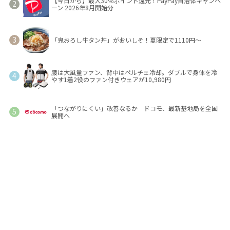
【今日から】最大30％ポイント還元！PayPay自治体キャンペ
ーン 2026年8月開始分
「鬼おろし牛タン丼」がおいしそ！夏限定で1110円～
腰は大風量ファン、背中はペルチェ冷却。ダブルで身体を冷
やす1着2役のファン付きウェアが10,980円
「つながりにくい」改善なるか ドコモ、最新基地局を全国
展開へ