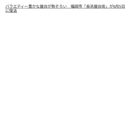
バラエティー豊かな屋台が勢ぞろい 福岡市「長浜屋台街」が6月5日
に復活