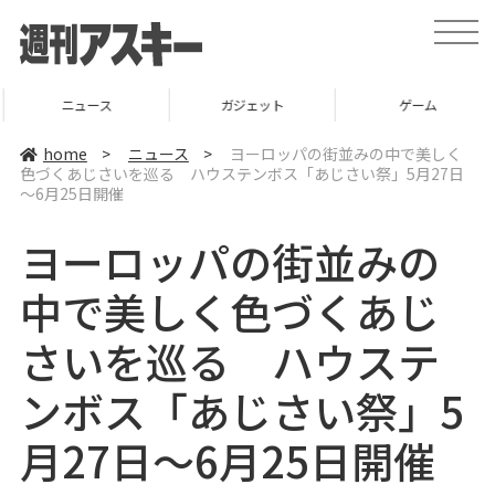
t
o
g
g
l
ニュース
ガジェット
ゲーム
e
n
a
home
>
ニュース
>
ヨーロッパの街並みの中で美しく
v
色づくあじさいを巡る ハウステンボス「あじさい祭」5月27日
i
～6月25日開催
g
a
t
ヨーロッパの街並みの
i
o
n
中で美しく色づくあじ
さいを巡る ハウステ
ンボス「あじさい祭」5
月27日～6月25日開催