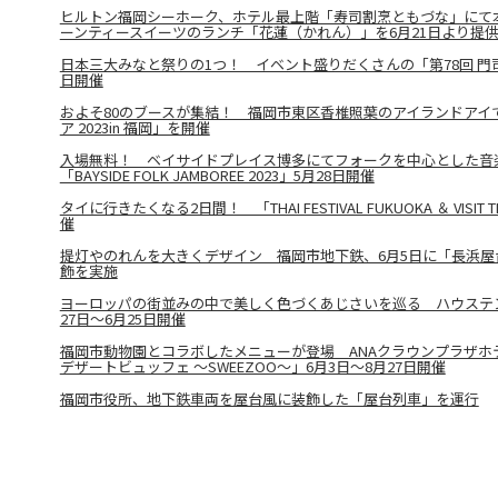
ヒルトン福岡シーホーク、ホテル最上階「寿司割烹ともづな」にて
ーンティースイーツのランチ「花蓮（かれん）」を6月21日より提
日本三大みなと祭りの1つ！ イベント盛りだくさんの「第78回 門司
日開催
およそ80のブースが集結！ 福岡市東区香椎照葉のアイランドアイ
ア 2023in 福岡」を開催
入場無料！ ベイサイドプレイス博多にてフォークを中心とした音
「BAYSIDE FOLK JAMBOREE 2023」5月28日開催
タイに行きたくなる2日間！ 「THAI FESTIVAL FUKUOKA ＆ VISIT THA
催
提灯やのれんを大きくデザイン 福岡市地下鉄、6月5日に「長浜屋
飾を実施
ヨーロッパの街並みの中で美しく色づくあじさいを巡る ハウステ
27日～6月25日開催
福岡市動物園とコラボしたメニューが登場 ANAクラウンプラザホ
デザートビュッフェ ～SWEEZOO～」6月3日～8月27日開催
福岡市役所、地下鉄車両を屋台風に装飾した「屋台列車」を運行