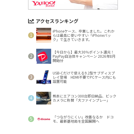
アクセスランキング
iPhoneケース、卒業しました。これか
らは最高に使いやすい「iPhoneバッ
ク」で生きていきます。
【今日から】最大30％ポイント還元！
PayPay自治体キャンペーン 2026年8月
開始分
USB-Cだけで使える9.2型サブディスプ
レイ登場 HDMI不要でPCケース内にも
設置可能
熊本にエアコン300台即日納品、ビック
カメラに称賛「大ファインプレー」
「つながりにくい」改善なるか ドコ
モ、最新基地局を全国展開へ