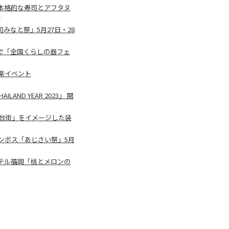
本格的な寿司とアフタヌ
供
みなと祭」5月27日・28
で「全国くらしの器フェ
楽イベント
ILAND YEAR 2023」 開
台街」をイメージした装
ンボス「あじさい祭」5月
テル福岡「桃とメロンの