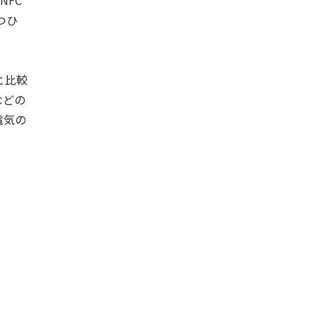
つひ
と比較
などの
電気の