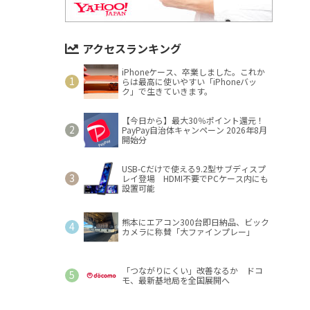
アクセスランキング
iPhoneケース、卒業しました。これか
らは最高に使いやすい「iPhoneバッ
ク」で生きていきます。
【今日から】最大30％ポイント還元！
PayPay自治体キャンペーン 2026年8月
開始分
USB-Cだけで使える9.2型サブディスプ
レイ登場 HDMI不要でPCケース内にも
設置可能
熊本にエアコン300台即日納品、ビック
カメラに称賛「大ファインプレー」
「つながりにくい」改善なるか ドコ
モ、最新基地局を全国展開へ