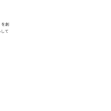
」を創
心して