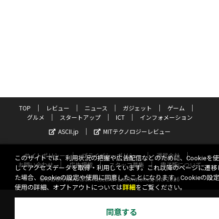
TOP
レビュー
ニュース
ガジェット
ゲーム
グルメ
スタートアップ
ICT
インフォメーション
ASCII.jp
MITテクノロジーレビュー
サイトポリシー
プライバシーポリシー
運営会社
このサイトでは、利用状況の把握や広告配信などのために、Cookieを
お問い合わせ
広告掲載
スタッフ募集
電子版について
してアクセスデータを取得・利用しています。これ以降のページに遷移
た場合、Cookieの設定や使用に同意したことになります。Cookieの設
©KADOKAWA ASCII Research Laboratories, Inc. 2026
使用の詳細、オプトアウトについては
詳細
をご覧ください。
同意する