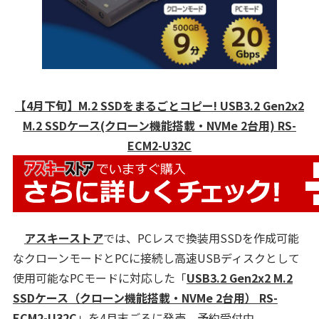
【4月下旬】M.2 SSDをまるごとコピー! USB3.2 Gen2x2
M.2 SSDケース(クローン機能搭載・NVMe 2台用) RS-
ECM2-U32C
アスキーストア
では、PCレスで換装用SSDを作成可能
なクローンモードとPCに接続し高速USBディスクとして
使用可能なPCモードに対応した「
USB3.2 Gen2x2 M.2
SSDケース（クローン機能搭載・NVMe 2台用） RS-
ECM2-U32C
」を4月末ごろに発売。予約受付中。