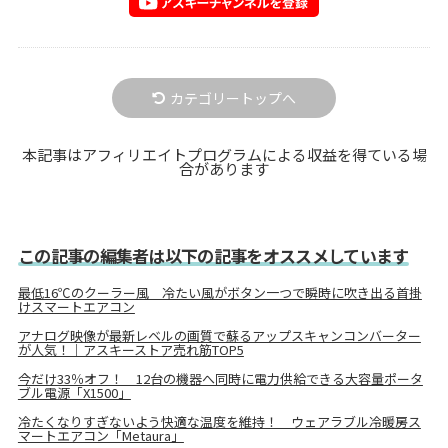
カテゴリートップへ
本記事はアフィリエイトプログラムによる収益を得ている場
合があります
この記事の編集者は以下の記事をオススメしています
最低16℃のクーラー風 冷たい風がボタン一つで瞬時に吹き出る首掛
けスマートエアコン
アナログ映像が最新レベルの画質で蘇るアップスキャンコンバーター
が人気！｜アスキーストア売れ筋TOP5
今だけ33％オフ！ 12台の機器へ同時に電力供給できる大容量ポータ
ブル電源「X1500」
冷たくなりすぎないよう快適な温度を維持！ ウェアラブル冷暖房ス
マートエアコン「Metaura」