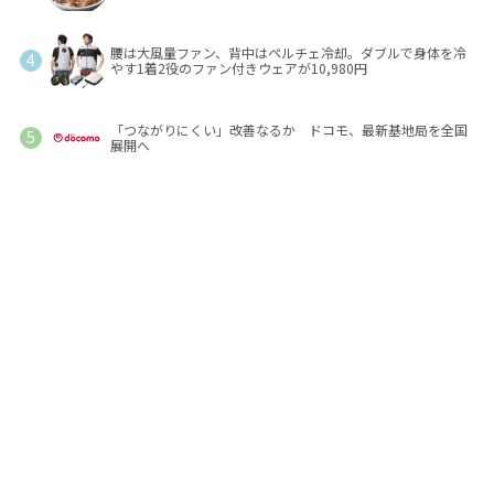
腰は大風量ファン、背中はペルチェ冷却。ダブルで身体を冷
やす1着2役のファン付きウェアが10,980円
「つながりにくい」改善なるか ドコモ、最新基地局を全国
展開へ