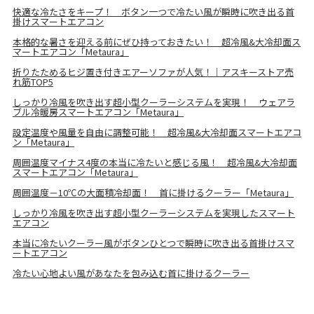
快適な冷たさをキープ！ ボタン一つで冷たい風が瞬時に吹き出る首
掛けスマートエアコン
本格的な暑さを迎える前にぜひ持っておきたい！ 超冷風&大冷却面ス
マートエアコン「Metaura」
折りたためるヒジ置き付きエアーソファが人気！｜アスキーストア売
れ筋TOP5
しっかり冷風を吹き出す超小型クーラーシステムを実現！ ウェアラ
ブル冷暖房スマートエアコン「Metaura」
設定温度や風量を自由に調整可能！ 超冷風&大冷却面スマートエアコ
ン「Metaura」
周囲温度マイナス4度の本当に冷たいと感じる風！ 超冷風&大冷却面
スマートエアコン「Metaura」
周囲温度－10℃の大面積冷却面！ 首に掛けるクーラー「Metaura」
しっかり冷風を吹き出す超小型クーラーシステムを実現したスマート
エアコン
本当に冷たいクーラー風がボタンひとつで瞬時に吹き出る首掛けスマ
ートエアコン
冷たい心地よい風があなたを包み込む首に掛けるクーラー