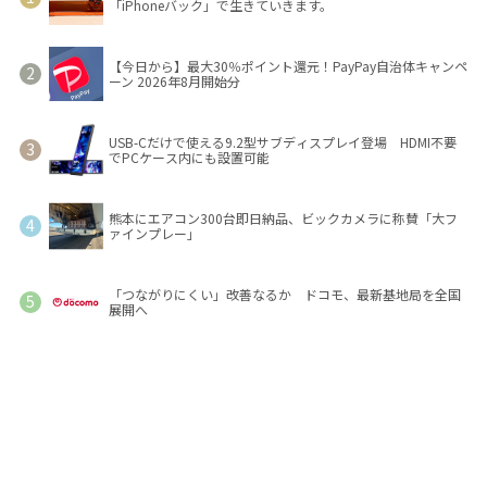
「iPhoneバック」で生きていきます。
【今日から】最大30％ポイント還元！PayPay自治体キャンペ
ーン 2026年8月開始分
USB-Cだけで使える9.2型サブディスプレイ登場 HDMI不要
でPCケース内にも設置可能
熊本にエアコン300台即日納品、ビックカメラに称賛「大フ
ァインプレー」
「つながりにくい」改善なるか ドコモ、最新基地局を全国
展開へ