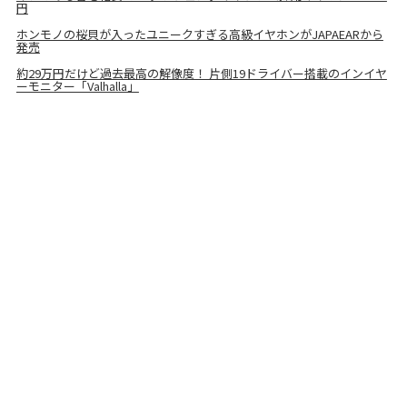
円
ホンモノの桜貝が入ったユニークすぎる高級イヤホンがJAPAEARから
発売
約29万円だけど過去最高の解像度！ 片側19ドライバー搭載のインイヤ
ーモニター「Valhalla」