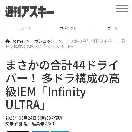
t
o
g
g
l
ニュース
ガジェット
ゲーム
e
n
a
home
>
ガジェット
>
まさかの合計44ドライバー！ 多
v
ドラ構成の高級IEM「Infinity ULTRA」
i
g
a
まさかの合計44ドライ
t
i
o
バー！ 多ドラ構成の高
n
級IEM「Infinity
ULTRA」
2023年03月24日 10時00分更新
文● 鈴鹿 廻 編集● ASCII