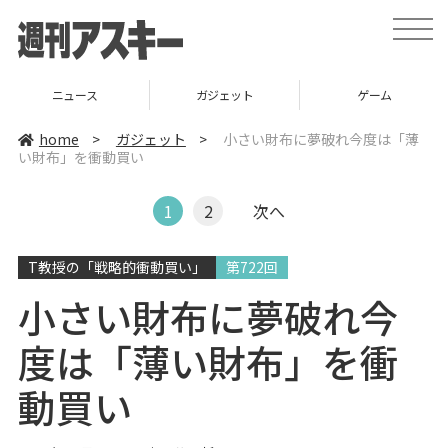
t
o
g
g
l
ニュース
ガジェット
ゲーム
e
n
a
home
>
ガジェット
>
小さい財布に夢破れ今度は「薄
v
い財布」を衝動買い
i
g
a
t
1
2
次へ
i
o
n
T教授の「戦略的衝動買い」
第722回
小さい財布に夢破れ今
度は「薄い財布」を衝
動買い