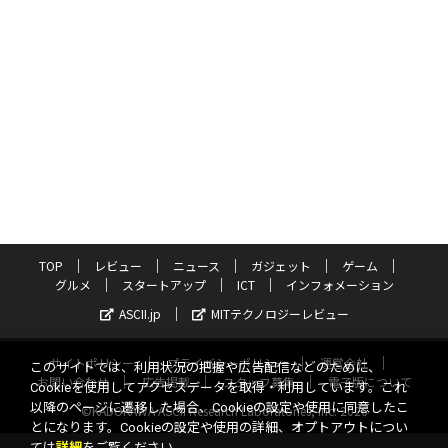
TOP
レビュー
ニュース
ガジェット
ゲーム
グルメ
スタートアップ
ICT
インフォメーション
ASCII.jp
MITテクノロジーレビュー
サイトポリシー
プライバシーポリシー
運営会社
このサイトでは、利用状況の把握や広告配信などのために、
お問い合わせ
広告掲載
スタッフ募集
電子版について
Cookieを使用してアクセスデータを取得・利用しています。これ
以降のページに遷移した場合、Cookieの設定や使用に同意したこ
©KADOKAWA ASCII Research Laboratories, Inc. 2026
とになります。Cookieの設定や使用の詳細、オプトアウトについ
ては
詳細
をご覧ください。