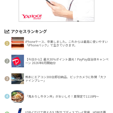
アクセスランキング
iPhoneケース、卒業しました。これからは最高に使いやすい
「iPhoneバック」で生きていきます。
【今日から】最大30％ポイント還元！PayPay自治体キャンペ
ーン 2026年8月開始分
熊本にエアコン300台即日納品、ビックカメラに称賛「大フ
ァインプレー」
「鬼おろし牛タン丼」がおいしそ！夏限定で1110円～
USB-Cだけで使える9.2型サブディスプレイ登場 HDMI不要