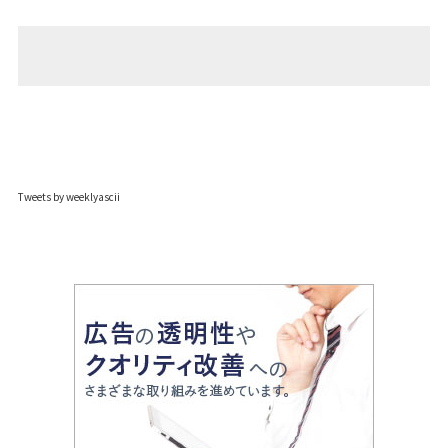
Tweets by weeklyascii