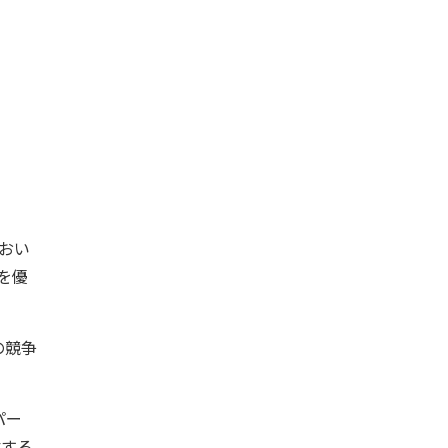
おい
を優
の競争
パー
供する