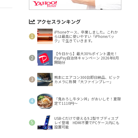
アクセスランキング
iPhoneケース、卒業しました。これか
らは最高に使いやすい「iPhoneバッ
ク」で生きていきます。
【今日から】最大30％ポイント還元！
PayPay自治体キャンペーン 2026年8月
開始分
熊本にエアコン300台即日納品、ビック
カメラに称賛「大ファインプレー」
「鬼おろし牛タン丼」がおいしそ！夏限
定で1110円～
USB-Cだけで使える9.2型サブディスプ
レイ登場 HDMI不要でPCケース内にも
設置可能