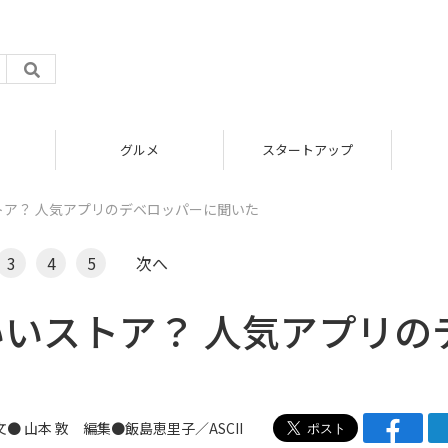
グルメ
スタートアップ
いストア？ 人気アプリのデベロッパーに聞いた
3
4
5
次へ
eはいいストア？ 人気アプリの
文● 山本 敦 編集●飯島恵里子／ASCII