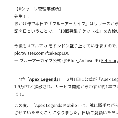
【
#シャーレ管理事務所
】
先生！！
おかげ様で本日で『ブルーアーカイブ』はリリースから
記念日ということで、「10回募集チケットx1」を支給
今後も
#ブルアカ
をドンドン盛り上げていきますので
pic.twitter.com/fcekecpLDC
— ブルーアーカイブ公式 (@Blue_ArchiveJP)
February
4位「
Apex Legends
」。2月1日に公式が『Apex L
1.9万RTと拡散され、サービス開始からわずか約1年
です。
この度、「Apex Legends Mobile」は、誠に勝
させていただくことになりました。日頃ご愛顧いただ