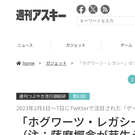
ニュース
ガジェット
ゲーム
home
>
ガジェット
>
「ホグワーツ・レガシー」の
1
週刊つぶやき流行語総研
第61回
2023年2月1日～7日にTwitterで注目された
「ホグワーツ・レガシ
（注：薩摩概念が芽生