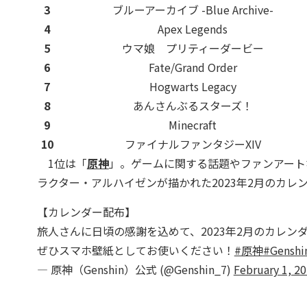
3
ブルーアーカイブ -Blue Archive-
4
Apex Legends
5
ウマ娘 プリティーダービー
6
Fate/Grand Order
7
Hogwarts Legacy
8
あんさんぶるスターズ！
9
Minecraft
10
ファイナルファンタジーXIV
1位は「
原神
」。ゲームに関する話題やファンアート
ラクター・アルハイゼンが描かれた2023年2月のカレ
【カレンダー配布】
旅人さんに日頃の感謝を込めて、2023年2月のカレン
ぜひスマホ壁紙としてお使いください！
#原神
#Genshi
— 原神（Genshin）公式 (@Genshin_7)
February 1, 2