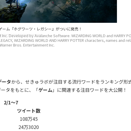
ゲーム『ホグワーツ・レガシー』がついに発売！
t Inc. Developed by Avalanche Software. WIZARDING WORLD and HARRY P
S LEGACY, WIZARDING WORLD AND HARRY POTTER characters, names and rel
 Warner Bros. Entertainment Inc.
データ
から、せきゅラボが注目する流行ワードをランキング形
データをもとに、「
ゲーム
」に関連する注目ワードを大公開！
2/1～7
ツイート数
108万45
24万3020