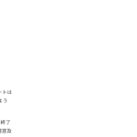
ートは
よう
を終了
運営及