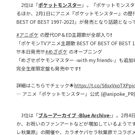
2位は「
ポケットモンスター
」。『ポケットモンスタ
るほか、2月1日にアニメ『ポケットモンスター』の歴代OP
BEST OF BEST 1997-2023」が発売となり話題とな
#アニポケ
の歴代OP＆ED主題歌が全部入り❗
「ポケモンTVアニメ主題歌 BEST OF BEST OF BEST 19
🎊本日発売🎊
#めざポケ
のオープニング
「めざせポケモンマスター -with my friends-」も
完全生産限定盤も発売中です❗
詳細はこちらでチェック🌟
https://t.co/S6sxVxoTXP
pi
— アニメ「ポケットモンスター」公式 (@anipoke_PR
3位は「
ブルーアーカイブ -Blue Archive-
」。2月4
か、お祝いのファンアートなどが増加しているようです。また
レ秋葉原」の開催や、カラオケパセラ秋葉原でコラボ