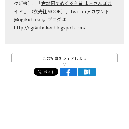
ク新書）、『
古地図でめぐる今昔 東京さんぽガ
イド
』（玄光社MOOK）。Twitterアカウント
@ogikubokei。ブログは
http://ogikubokei.blogspot.com/
この記事をシェアしよう