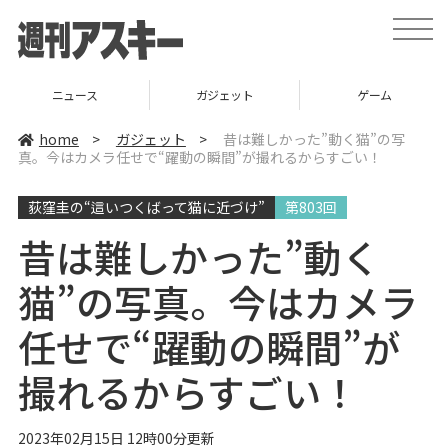
t
o
g
g
l
ニュース
ガジェット
ゲーム
e
n
a
home
>
ガジェット
>
昔は難しかった”動く猫”の写
v
真。今はカメラ任せで“躍動の瞬間”が撮れるからすごい！
i
g
a
荻窪圭の“這いつくばって猫に近づけ”
第803回
t
i
o
昔は難しかった”動く
n
猫”の写真。今はカメラ
任せで“躍動の瞬間”が
撮れるからすごい！
2023年02月15日 12時00分更新