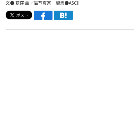
文● 荻窪 圭／猫写真家 編集●ASCII