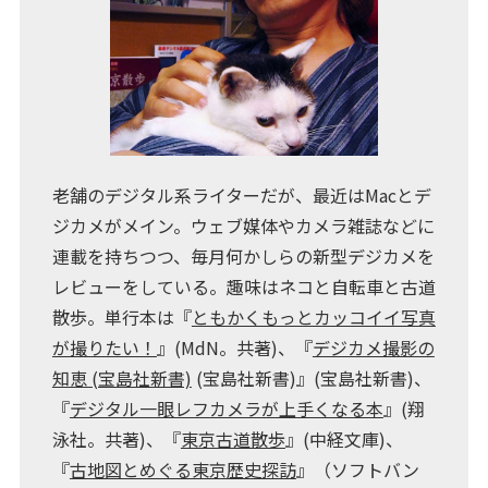
老舗のデジタル系ライターだが、最近はMacとデ
ジカメがメイン。ウェブ媒体やカメラ雑誌などに
連載を持ちつつ、毎月何かしらの新型デジカメを
レビューをしている。趣味はネコと自転車と古道
散歩。単行本は『
ともかくもっとカッコイイ写真
が撮りたい！
』(MdN。共著)、『
デジカメ撮影の
知恵 (宝島社新書)
(宝島社新書)』(宝島社新書)、
『
デジタル一眼レフカメラが上手くなる本
』(翔
泳社。共著)、『
東京古道散歩
』(中経文庫)、
『
古地図とめぐる東京歴史探訪
』（ソフトバン