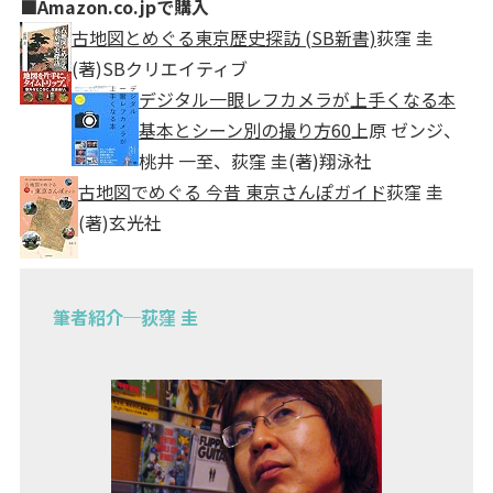
■Amazon.co.jpで購入
古地図とめぐる東京歴史探訪 (SB新書)
荻窪 圭
(著)
SBクリエイティブ
デジタル一眼レフカメラが上手くなる本
基本とシーン別の撮り方60
上原 ゼンジ、
桃井 一至、荻窪 圭(著)
翔泳社
古地図でめぐる 今昔 東京さんぽガイド
荻窪 圭
(著)
玄光社
筆者紹介─荻窪 圭