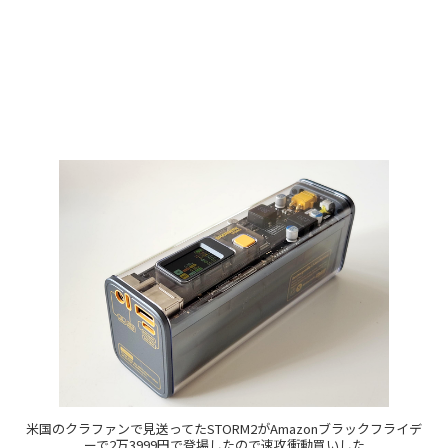
米国のクラファンで見送ってたSTORM2がAmazonブラックフライデ
ーで2万3999円で登場したので速攻衝動買いした