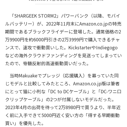
「SHARGEEK STORM2」パワーバンク（以降、モバイ
ルバッテリー）が、2022年11月末にAmazon.co.jpの特売
期間であるブラックフライデーに登場した。通常価格の2
万9900円を約6000円引きの2万3999円で購入できるチャ
ンスで、速攻で衝動買いした。KickstarterやIndiegogo
などの海外クラウドファンディングを見送ってしまってい
たので、脊髄反射的高速衝動買いだった。
当時Makuakeでプレッジ（応援購入）を募っていた同
じモデルと比較してみたところ、Amazon.co.jp版は筆者
にとって猫に小判な「DC to DCケーブル」と「DC-ワニ口
クリップケーブル」の2つが付属しないモデルだった。
2023年4月の出荷を待って2万8980円で買うより、半年近
く前に入手できて5000円近く安い方の「得する早期衝動
買い」を優先した。