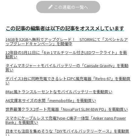
この連載の一覧へ
この記事の編集者は以下の記事をオススメしています
16GBを32GBへ無料でアップグレード！ STORMにて「スペシャルア
ップグレードキャンペーン」を開催中
12年目の3月11日に「6 in 1マルチツール付きLEDワークライト」を衝
動買い
タイムマネジャー＋モバイルバッテリーの「Capsule Gravity」を衝動
買い
デバイス3台に同時充電できるレトロPC風充電器「Retro 67」を衝動買
い
iMac風トランスルーセントなモバイルバッテリーを衝動買い
A6文庫本サイズの水筒「memobottle」を衝動買い
世界最薄クラス2ポート充電器「NovaPort SLIM 65W PD」を衝動買い
スマホにケーブルレスで充電Type-C端子一体型「Anker nano Power
Bank」を衝動買い
日本でも注目を集めそうな「DIYモバイルバッテリーケース」を衝動買
い