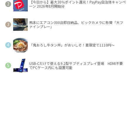
【今日から】最大30％ポイント還元！PayPay自治体キャンペ
ーン 2026年8月開始分
熊本にエアコン300台即日納品、ビックカメラに称賛「大フ
ァインプレー」
「鬼おろし牛タン丼」がおいしそ！夏限定で1110円～
USB-Cだけで使える9.2型サブディスプレイ登場 HDMI不要
でPCケース内にも設置可能