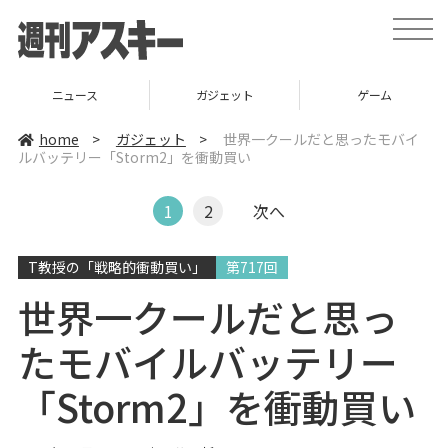
t
o
g
g
l
ニュース
ガジェット
ゲーム
e
n
a
home
>
ガジェット
>
世界一クールだと思ったモバイ
v
ルバッテリー「Storm2」を衝動買い
i
g
a
t
1
2
次へ
i
o
n
T教授の「戦略的衝動買い」
第717回
世界一クールだと思っ
たモバイルバッテリー
「Storm2」を衝動買い