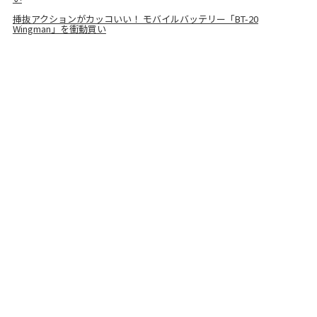
挿抜アクションがカッコいい！ モバイルバッテリー「BT-20
Wingman」を衝動買い