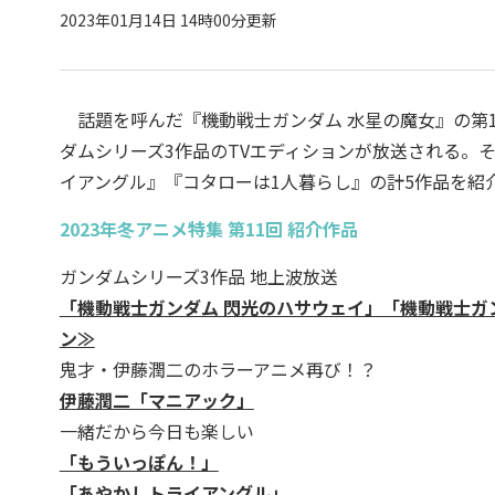
2023年01月14日 14時00分更新
話題を呼んだ『機動戦士ガンダム 水星の魔女』の第1
ダムシリーズ3作品のTVエディションが放送される。
イアングル』『コタローは1人暮らし』の計5作品を紹
2023年冬アニメ特集 第11回 紹介作品
ガンダムシリーズ3作品 地上波放送
「機動戦士ガンダム 閃光のハサウェイ」「機動戦士ガ
ン≫
鬼才・伊藤潤二のホラーアニメ再び！？
伊藤潤二「マニアック」
一緒だから今日も楽しい
「もういっぽん！」
「あやかしトライアングル」