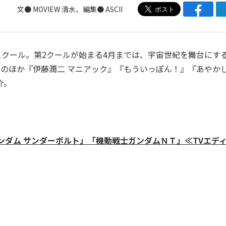
文●
MOVIEW
清水、編集● ASCII
クール。第2クールが始まる4月までは、宇宙世紀を舞台にす
そのほか『伊藤潤二 マニアック』『もういっぽん！』『あやか
介。
ンダム サンダーボルト」「機動戦士ガンダムＮＴ」≪TVエデ