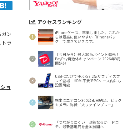
アクセスランキング
iPhoneケース、卒業しました。これか
るガン
らは最高に使いやすい「iPhoneバッ
ク」で生きていきます。
しトラ
【今日から】最大30％ポイント還元！
PayPay自治体キャンペーン 2026年8月
開始分
USB-Cだけで使える9.2型サブディスプ
レイ登場 HDMI不要でPCケース内にも
設置可能
ィショ
熊本にエアコン300台即日納品、ビック
カメラに称賛「大ファインプレー」
「つながりにくい」改善なるか ドコ
モ、最新基地局を全国展開へ