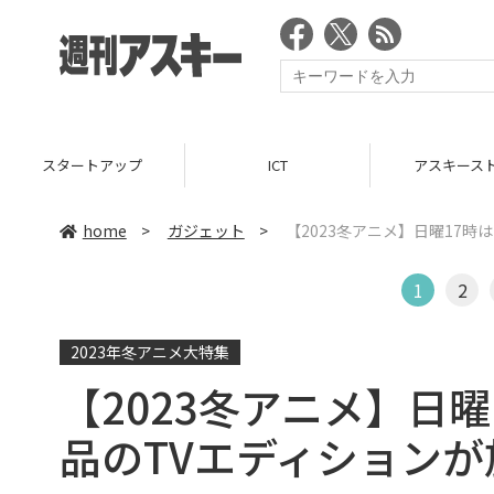
スタートアップ
ICT
アスキース
home
>
ガジェット
>
【2023冬アニメ】日曜17
1
2
2023年冬アニメ大特集
【2023冬アニメ】日
品のTVエディションが