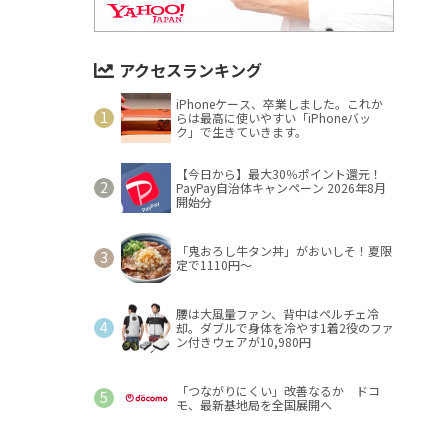
アクセスランキング
iPhoneケース、卒業しました。これか
らは最高に使いやすい「iPhoneバッ
ク」で生きていきます。
【今日から】最大30％ポイント還元！
PayPay自治体キャンペーン 2026年8月
開始分
「鬼おろし牛タン丼」がおいしそ！夏限
定で1110円～
腰は大風量ファン、背中はペルチェ冷
却。ダブルで身体を冷やす1着2役のファ
ン付きウェアが10,980円
「つながりにくい」改善なるか ドコ
モ、最新基地局を全国展開へ