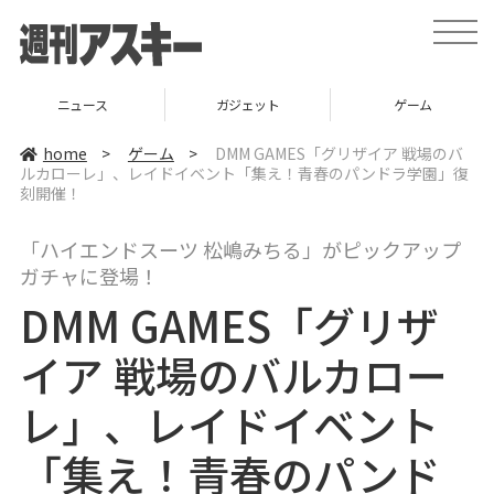
t
o
g
g
l
ニュース
ガジェット
ゲーム
e
n
a
home
>
ゲーム
>
DMM GAMES「グリザイア 戦場のバ
v
ルカローレ」、レイドイベント「集え！青春のパンドラ学園」復
i
刻開催！
g
a
t
i
「ハイエンドスーツ 松嶋みちる」がピックアップ
o
ガチャに登場！
n
DMM GAMES「グリザ
イア 戦場のバルカロー
レ」、レイドイベント
「集え！青春のパンド