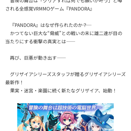
冒険の舞台は「クリアすれば何でも願いが叶う」と噂
される全感覚VRMMOゲーム『PANDORA』
『PANDORA』はなぜ作られたのか――？
かつてない巨大な“脅威”との戦いの末に雄二達が目の
当たりにする衝撃の真実とは――
再び、巨悪が動き出す――
グリザイアシリーズスタッフが贈るグリザイアシリーズ
最新作！
果実・迷宮・楽園に続く新たなグリザイア、始動！