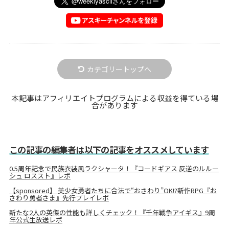
カテゴリートップへ
本記事はアフィリエイトプログラムによる収益を得ている場
合があります
この記事の編集者は以下の記事をオススメしています
0.5周年記念で民族衣装風ラクシャータ！『コードギアス 反逆のルルー
シュ ロススト』レポ
【sponsored】 美少女勇者たちに合法で“おさわり”OK!?新作RPG『お
さわり勇者さま』先行プレイレポ
新たな2人の英傑の性能も詳しくチェック！『千年戦争アイギス』9周
年公式生放送レポ