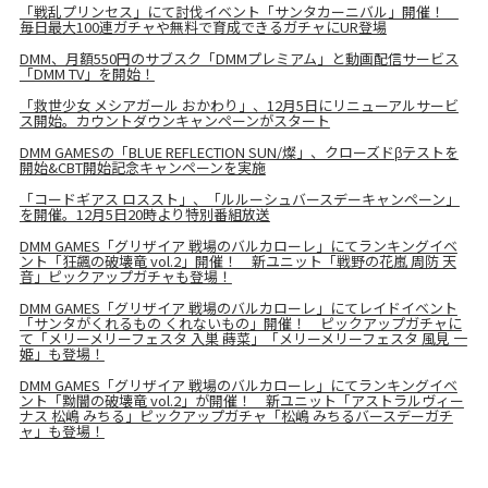
「戦乱プリンセス」にて討伐イベント「サンタカーニバル」開催！
毎日最大100連ガチャや無料で育成できるガチャにUR登場
DMM、月額550円のサブスク「DMMプレミアム」と動画配信サービス
「DMM TV」を開始！
「救世少女 メシアガール おかわり」、12月5日にリニューアルサービ
ス開始。カウントダウンキャンペーンがスタート
DMM GAMESの「BLUE REFLECTION SUN/燦」、クローズドβテストを
開始&CBT開始記念キャンペーンを実施
「コードギアス ロススト」、「ルルーシュバースデーキャンペーン」
を開催。12月5日20時より特別番組放送
DMM GAMES「グリザイア 戦場のバルカローレ」にてランキングイベ
ント「狂飆の破壊竜 vol.2」開催！ 新ユニット「戦野の花嵐 周防 天
音」ピックアップガチャも登場！
DMM GAMES「グリザイア 戦場のバルカローレ」にてレイドイベント
「サンタがくれるもの くれないもの」開催！ ピックアップガチャに
て「メリーメリーフェスタ 入巣 蒔菜」「メリーメリーフェスタ 風見 一
姫」も登場！
DMM GAMES「グリザイア 戦場のバルカローレ」にてランキングイベ
ント「黝闇の破壊竜 vol.2」が開催！ 新ユニット「アストラルヴィー
ナス 松嶋 みちる」ピックアップガチャ「松嶋 みちるバースデーガチ
ャ」も登場！