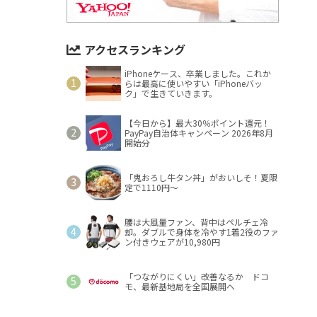
アクセスランキング
iPhoneケース、卒業しました。これか
らは最高に使いやすい「iPhoneバッ
ク」で生きていきます。
【今日から】最大30％ポイント還元！
PayPay自治体キャンペーン 2026年8月
開始分
「鬼おろし牛タン丼」がおいしそ！夏限
定で1110円～
腰は大風量ファン、背中はペルチェ冷
却。ダブルで身体を冷やす1着2役のファ
ン付きウェアが10,980円
「つながりにくい」改善なるか ドコ
モ、最新基地局を全国展開へ