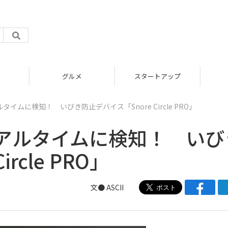
グルメ
スタートアップ
イムに検知！ いびき防止デバイス「Snore Circle PRO」
アルタイムに検知！ いび
rcle PRO」
文● ASCII