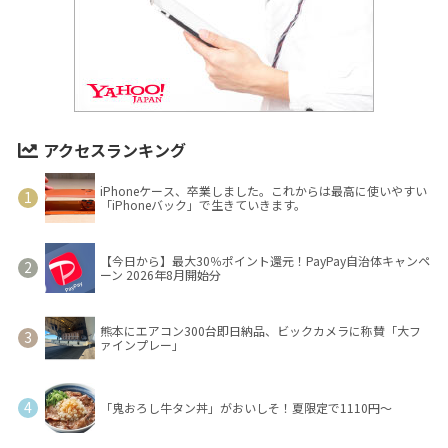
アクセスランキング
iPhoneケース、卒業しました。これからは最高に使いやすい
「iPhoneバック」で生きていきます。
【今日から】最大30％ポイント還元！PayPay自治体キャンペ
ーン 2026年8月開始分
熊本にエアコン300台即日納品、ビックカメラに称賛「大フ
ァインプレー」
「鬼おろし牛タン丼」がおいしそ！夏限定で1110円～