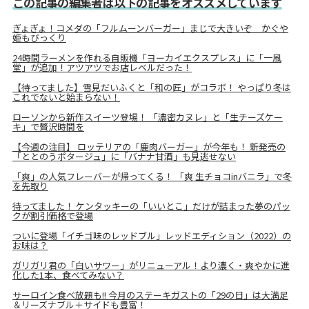
この記事の編集者は以下の記事をオススメしています
ぎょぎょ！コメダの「フルムーンバーガー」まじで大きいぞ かぐや
姫もびっくり
24時間ラーメンを作れる自販機「ヨーカイエクスプレス」に「一風
堂」が追加！アツアツでお店レベルだった！
【待ってました】雪見だいふくと「和の匠」がコラボ！ やっぱり冬は
これでないと始まらない！
ローソンから新作スイーツ登場！ 「濃密カヌレ」と「生チーズケー
キ」で贅沢時間を
【今週の注目】 ロッテリアの「鹿肉バーガー」が今年も！ 新発売の
「ととのうポタージュ」に「バナナ甘酒」も見逃せない
「爽」の人気フレーバーが帰ってくる！ 「爽 生チョコinバニラ」で冬
を先取り
待ってました！ ケンタッキーの「いいとこ」だけが詰まった夢のパッ
クが割引価格で登場
ついに登場「イチゴ味のレッドブル」レッドエディション（2022）の
お味は？
ガリガリ君の「白いサワー」がリニューアル！より濃く・爽やかに進
化した1本、食べてみない？
サーロイン食べ放題も!! 今月のステーキガストの「29の日」は大満足
＆リーズナブル＋サイドも豊富！