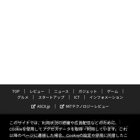
TOP
レビュー
ニュース
ガジェット
ゲーム
グルメ
スタートアップ
ICT
インフォメーション
ASCII.jp
MITテクノロジーレビュー
サイトポリシー
プライバシーポリシー
運営会社
このサイトでは、利用状況の把握や広告配信などのために、
お問い合わせ
広告掲載
スタッフ募集
電子版について
Cookieを使用してアクセスデータを取得・利用しています。これ
以降のページに遷移した場合、Cookieの設定や使用に同意したこ
©KADOKAWA ASCII Research Laboratories, Inc. 2026