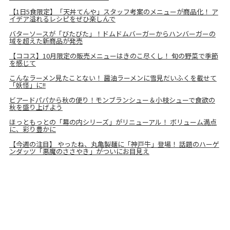
【1日5食限定】「天丼てんや」スタッフ考案のメニューが商品化！ ア
イデア溢れるレシピをぜひ楽しんで
バターソースが「びたびた」！ドムドムバーガーからハンバーガーの
域を超えた新商品が発売
【ココス】10月限定の販売メニューはきのこ尽くし！ 旬の野菜で季節
を感じて
こんなラーメン見たことない！ 醤油ラーメンに雪見だいふくを載せて
「妖怪」に!!
ビアードパパから秋の便り！モンブランシュー＆小枝シューで食欲の
秋を盛り上げよう
ほっともっとの「幕の内シリーズ」がリニューアル！ ボリューム満点
に、彩り豊かに
【今週の注目】 やったね、丸亀製麺に「神戸牛」登場！ 話題のハーゲ
ンダッツ「悪魔のささやき」がついにお目見え