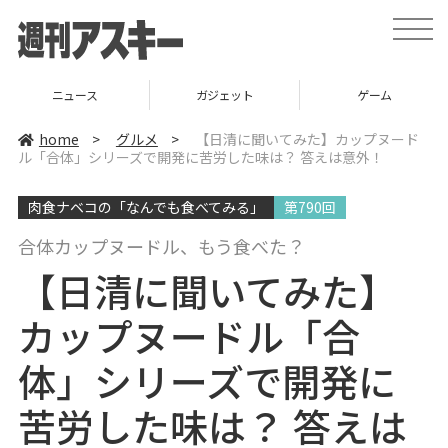
t
o
g
g
l
ニュース
ガジェット
ゲーム
e
n
a
home
>
グルメ
>
【日清に聞いてみた】カップヌード
v
ル「合体」シリーズで開発に苦労した味は？ 答えは意外！
i
g
a
肉食ナベコの「なんでも食べてみる」
第790回
t
i
o
合体カップヌードル、もう食べた？
n
【日清に聞いてみた】
カップヌードル「合
体」シリーズで開発に
苦労した味は？ 答えは