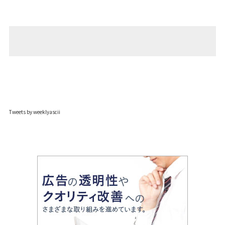
Tweets by weeklyascii