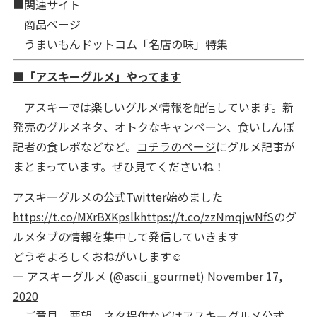
■関連サイト
商品ページ
うまいもんドットコム「名店の味」特集
■「アスキーグルメ」やってます
アスキーでは楽しいグルメ情報を配信しています。新
発売のグルメネタ、オトクなキャンペーン、食いしんぼ
記者の食レポなどなど。
コチラのページ
にグルメ記事が
まとまっています。ぜひ見てくださいね！
アスキーグルメの公式Twitter始めました
https://t.co/MXrBXKpslk
https://t.co/zzNmqjwNfS
のグ
ルメタブの情報を集中して発信していきます
どうぞよろしくおねがいします☺️
— アスキーグルメ (@ascii_gourmet)
November 17,
2020
ご意見、要望、ネタ提供などはアスキーグルメ公式