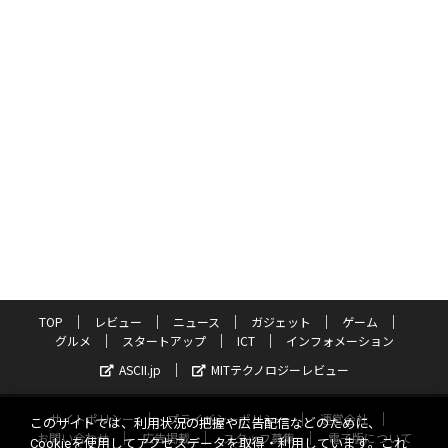
TOP
レビュー
ニュース
ガジェット
ゲーム
グルメ
スタートアップ
ICT
インフォメーション
ASCII.jp
MITテクノロジーレビュー
サイトポリシー
プライバシーポリシー
運営会社
このサイトでは、利用状況の把握や広告配信などのために、
お問い合わせ
広告掲載
スタッフ募集
電子版について
Cookieを使用してアクセスデータを取得・利用しています。これ