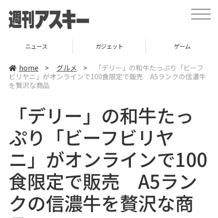
t
o
g
g
l
ニュース
ガジェット
ゲーム
e
n
a
home
>
グルメ
>
「デリー」の和牛たっぷり「ビーフ
v
ビリヤニ」がオンラインで100食限定で販売 A5ランクの信濃牛
i
を贅沢な商品
g
a
t
「デリー」の和牛たっ
i
o
n
ぷり「ビーフビリヤ
ニ」がオンラインで100
食限定で販売 A5ラン
クの信濃牛を贅沢な商