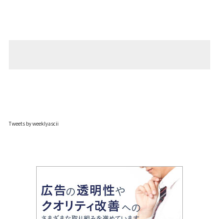
Tweets by weeklyascii