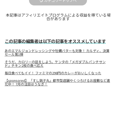
カテゴリートップへ
本記事はアフィリエイトプログラムによる収益を得ている場
合があります
この記事の編集者は以下の記事をオススメしています
あのエマルジョンドレッシングや牡蠣バターも対象！ カルディ、決算
セール第1弾
そうだ、カロリーの話をしよう。ケンタの「メガダブルパンチサン
ド」チキン2枚の食べ応え
毎日食べてもイイ！ ファミマの298円のカレーがおいしくなった
【sponsored】 「すし銚子丸」都市型店舗やくつろげるお座敷など進
化中！ 7月の注目はうなぎ！