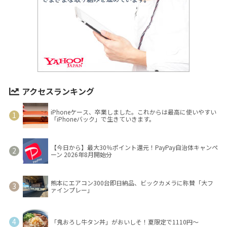
アクセスランキング
iPhoneケース、卒業しました。これからは最高に使いやすい
「iPhoneバック」で生きていきます。
【今日から】最大30％ポイント還元！PayPay自治体キャンペ
ーン 2026年8月開始分
熊本にエアコン300台即日納品、ビックカメラに称賛「大フ
ァインプレー」
「鬼おろし牛タン丼」がおいしそ！夏限定で1110円～