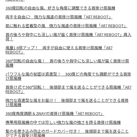
360度回転の自由な風、好きな角度に調整できる首掛け扇風機
両手を自由に! 強力な風速の首掛け扇風機「All7 REBOOT」
肌に触れる密着型の風 強力な風速の首掛け扇風機「All7 REBOOT」
首の後ろや背中にも涼しい風が届く首掛け扇風機「All7 REBOOT」再入
荷！
風量1.6倍アップ！ 両手が自由に使える首掛け扇風機「All7
REBOOT」
360°回転の自由な風！ 首の後ろや背中にも涼しい風が届く首掛け扇
風機
パワフルな風の秘密は直進型！ 360度どの角度でも調節ができる首掛
け扇風機
首掛け式で360°回転！ 後頭部まで風を送ることができる扇風機「All7
REBOOT」
強力な直進型な風をお届け！ 後頭部まで風を送ることができる首掛
け扇風機
360度角度調節＆2WAYの首掛け扇風機「All7 REBOOT」
携帯用扇風機の中では珍しい強力な風の強さを誇る首掛け扇風機
髪の毛巻き込み防止のガードカバー付き！ 後頭部まで風を送ること
ができる首掛け扇風機