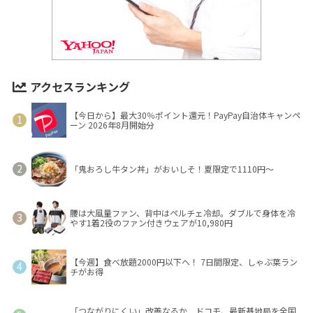
アクセスランキング
【今日から】最大30％ポイント還元！PayPay自治体キャンペ
ーン 2026年8月開始分
「鬼おろし牛タン丼」がおいしそ！夏限定で1110円～
腰は大風量ファン、背中はペルチェ冷却。ダブルで身体を冷
やす1着2役のファン付きウェアが10,980円
【今週】食べ放題2000円以下へ！ 7日間限定、しゃぶ葉ラン
チがお得
「つながりにくい」改善なるか ドコモ、最新基地局を全国