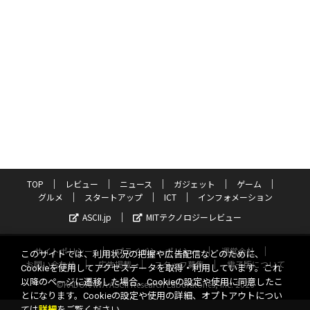
TOP
レビュー
ニュース
ガジェット
ゲーム
グルメ
スタートアップ
ICT
インフォメーション
ASCII.jp
MITテクノロジーレビュー
サイトポリシー
プライバシーポリシー
運営会社
このサイトでは、利用状況の把握や広告配信などのために、
お問い合わせ
広告掲載
スタッフ募集
電子版について
Cookieを使用してアクセスデータを取得・利用しています。これ
以降のページに遷移した場合、Cookieの設定や使用に同意したこ
©KADOKAWA ASCII Research Laboratories, Inc. 2026
とになります。Cookieの設定や使用の詳細、オプトアウトについ
ては
詳細
をご覧ください。