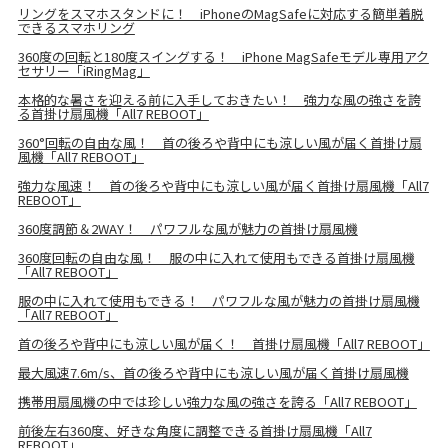
リングをスマホスタンドに！ iPhoneのMagSafeに対応する簡単着脱
できるスマホリング
360度の回転と180度スイングする！ iPhone MagSafeモデル専用アク
セサリー「iRingMag」
本格的な暑さを迎える前に入手しておきたい！ 強力な風の強さを誇
る首掛け扇風機「All7 REBOOT」
360°回転の自由な風！ 首の後ろや背中にも涼しい風が届く首掛け扇
風機「All7 REBOOT」
強力な風速！ 首の後ろや背中にも涼しい風が届く首掛け扇風機「All7
REBOOT」
360度調節＆2WAY！ パワフルな風が魅力の首掛け扇風機
360度回転の自由な風！ 服の中に入れて使用もできる首掛け扇風機
「All7 REBOOT」
服の中に入れて使用もできる！ パワフルな風が魅力の首掛け扇風機
「All7 REBOOT」
首の後ろや背中にも涼しい風が届く！ 首掛け扇風機「All7 REBOOT」
最大風速7.6m/s、首の後ろや背中にも涼しい風が届く首掛け扇風機
携帯用扇風機の中では珍しい強力な風の強さを誇る「All7 REBOOT」
前後左右360度、好きな角度に調整できる首掛け扇風機「All7
REBOOT」