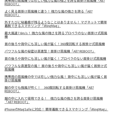
携帯用の扇風機では珍しい強力な風の強さを誇る首掛け扇風機「All7
REBOOT」
よく見る首掛け扇風機と違う！ 強力な風の強さを誇る「All7
REBOOT」
外すたびに粘着痕が残るようなことはありません！ マグネットで簡単
着脱できるスマホリング「iRingMag」
最大風速7.6m/s！ 強力な風の強さを誇るプロペラのない首掛け式扇風
機
首の後ろや背中にも涼しい風が届く！360度回転する首掛け式扇風機
パワフルな風の秘密は直進型！首掛け扇風機「All7 REBOOT」
首の後ろや背中にも涼しい風が届く！プロペラのない首掛け式扇風機
パワフルな直進型の風！ 首の後ろや背中にも涼しい風が届く首掛け式
扇風機
携帯用の扇風機の中では珍しい強力な風！ 背中にも涼しい風が届く首
掛け扇風機
服の中でも強風が吹く！ 360度回転する首掛け扇風機「All7
REBOOT」
服の中に入れて使用できる！ 強力な風の強さを誇る首掛け扇風機
「All7 REBOOT」
iPhoneのMagSafeに対応！ 簡単着脱できるスマホリング「iRingMag」