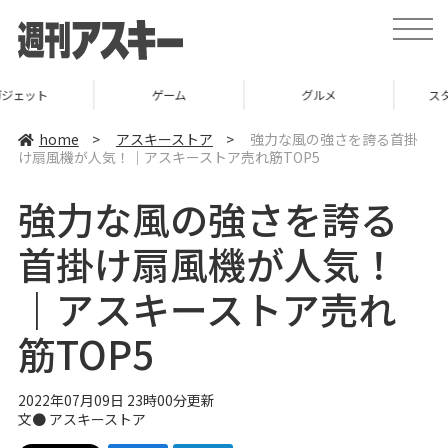
t
o
g
g
l
ゲーム
グルメ
スタートアップ
e
n
a
home
>
アスキーストア
>
強力な風の強さを誇る首掛
v
け扇風機が人気！｜アスキーストア売れ筋TOP5
i
g
a
強力な風の強さを誇る
t
i
o
首掛け扇風機が人気！
n
｜アスキーストア売れ
筋TOP5
2022年07月09日 23時00分更新
文●
アスキーストア