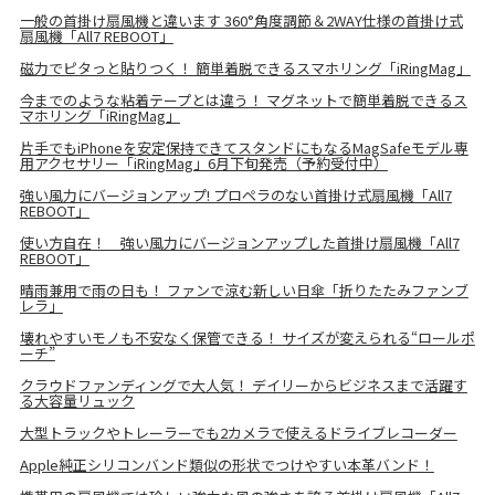
一般の首掛け扇風機と違います 360°角度調節＆2WAY仕様の首掛け式
扇風機「All7 REBOOT」
磁力でピタっと貼りつく！ 簡単着脱できるスマホリング「iRingMag」
今までのような粘着テープとは違う！ マグネットで簡単着脱できるス
マホリング「iRingMag」
片手でもiPhoneを安定保持できてスタンドにもなるMagSafeモデル専
用アクセサリー「iRingMag」6月下旬発売（予約受付中）
強い風力にバージョンアップ! プロペラのない首掛け式扇風機「All7
REBOOT」
使い方自在！ 強い風力にバージョンアップした首掛け扇風機「All7
REBOOT」
晴雨兼用で雨の日も！ ファンで涼む新しい日傘「折りたたみファンブ
レラ」
壊れやすいモノも不安なく保管できる！ サイズが変えられる“ロールポ
ーチ”
クラウドファンディングで大人気！ デイリーからビジネスまで活躍す
る大容量リュック
大型トラックやトレーラーでも2カメラで使えるドライブレコーダー
Apple純正シリコンバンド類似の形状でつけやすい本革バンド！