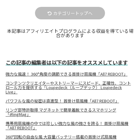
カテゴリートップへ
本記事はアフィリエイトプログラムによる収益を得ている場
合があります
この記事の編集者は以下の記事をオススメしています
強力な風速！ 360°角度の調節できる首掛け扇風機「All7 REBOOT」
コンテンツクリエイターやストリーマーにスピード、正確性、コント
ロール力を提供する「Loupedeck（ループデック） Loupedeck
Live」
パワフルな風の秘密は直進型！ 首掛け扇風機「All7 REBOOT」
リング部特許取得 マグネットで簡単着脱できるスマホリング
「iRingMag」
携帯用扇風機の中では珍しい強力な風の強さを誇る！ 首掛け扇風機
「All7 REBOOT」
360°回転の自由な風 大容量バッテリー搭載の首掛け式扇風機