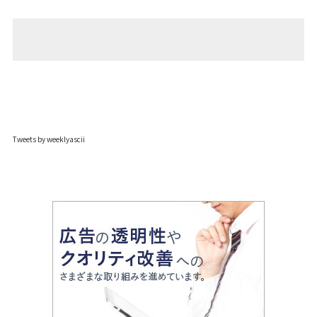
Tweets by weeklyascii