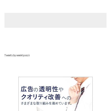
Tweets by weeklyascii