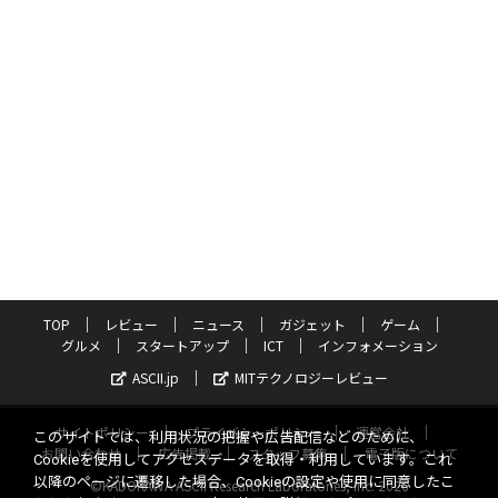
TOP
レビュー
ニュース
ガジェット
ゲーム
グルメ
スタートアップ
ICT
インフォメーション
ASCII.jp
MITテクノロジーレビュー
サイトポリシー
プライバシーポリシー
運営会社
このサイトでは、利用状況の把握や広告配信などのために、
お問い合わせ
広告掲載
スタッフ募集
電子版について
Cookieを使用してアクセスデータを取得・利用しています。これ
以降のページに遷移した場合、Cookieの設定や使用に同意したこ
©KADOKAWA ASCII Research Laboratories, Inc. 2026