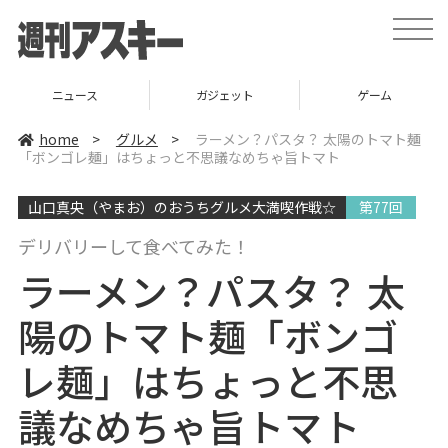
t
o
g
g
l
ニュース
ガジェット
ゲーム
e
n
a
home
>
グルメ
>
ラーメン？パスタ？ 太陽のトマト麺
v
「ボンゴレ麺」はちょっと不思議なめちゃ旨トマト
i
g
a
山口真央（やまお）のおうちグルメ大満喫作戦☆
第77回
t
i
o
デリバリーして食べてみた！
n
ラーメン？パスタ？ 太
陽のトマト麺「ボンゴ
レ麺」はちょっと不思
議なめちゃ旨トマト