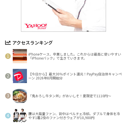
アクセスランキング
iPhoneケース、卒業しました。これからは最高に使いやすい
「iPhoneバック」で生きていきます。
【今日から】最大30％ポイント還元！PayPay自治体キャンペ
ーン 2026年8月開始分
「鬼おろし牛タン丼」がおいしそ！夏限定で1110円～
腰は大風量ファン、背中はペルチェ冷却。ダブルで身体を冷
やす1着2役のファン付きウェアが10,980円