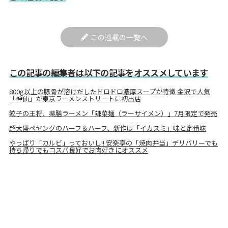
この連載の一覧へ
この記事の編集者は以下の記事をオススメしています
800g以上の豚骨が溶けだしたドロドロ濃厚スープが特徴 金沢で人気
「神仙」が東京ラーメンストリートに初出店
餃子の王将、薬膳ラーメン「辣菜麺（ラーサイメン）」7月限定で発売
超大盛ペヤングのハーフ＆ハーフ、新作は「イカスミ」味と定番味
やっぱり「カルビ」っておいし!! 安楽亭の「焼肉弁当」デリバリーでも
持ち帰りでもコスパ良好でお肉好きにオススメ