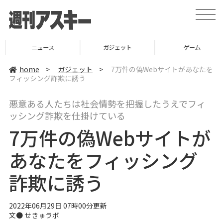
t
o
g
g
l
ニュース
ガジェット
ゲーム
e
n
a
home
>
ガジェット
>
7万件の偽Webサイトがあなたを
v
フィッシング詐欺に誘う
i
g
a
悪意ある人たちは社会情勢を把握したうえでフィ
t
i
ッシング詐欺を仕掛けている
o
n
7万件の偽Webサイトが
あなたをフィッシング
詐欺に誘う
2022年06月29日 07時00分更新
文● せきゅラボ