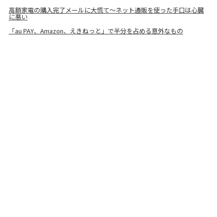
高額家電の購入完了メールに大慌て～ネット通販を使った手口は心臓
に悪い
「au PAY、Amazon、えきねっと」で半分を占める意外なもの