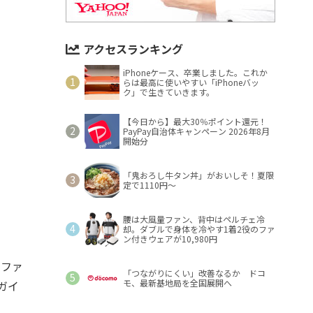
アクセスランキング
iPhoneケース、卒業しました。これか
らは最高に使いやすい「iPhoneバッ
ク」で生きていきます。
【今日から】最大30％ポイント還元！
PayPay自治体キャンペーン 2026年8月
開始分
「鬼おろし牛タン丼」がおいしそ！夏限
定で1110円～
腰は大風量ファン、背中はペルチェ冷
却。ダブルで身体を冷やす1着2役のファ
ン付きウェアが10,980円
トファ
「つながりにくい」改善なるか ドコ
モ、最新基地局を全国展開へ
「ガイ