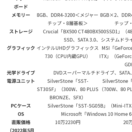
ボード
メモリー
8GB、DDR4-3200＜メジャー
8GB×2、DDR
チップ・8層基板＞
チップ
ストレージ
Crucial「BX500 CT480BX500SSD1」（
SSD、SATA 3.0、システムド
グラフィック
インテルUHDグラフィックス
MSI「GeForce
730（CPU内蔵GPU）
ITX」（GeForc
GD
光学ドライブ
DVDスーパーマルチドライブ、SAT
電源ユニット
SilverStone「SST-
SilverStone
ST30SF」（300W、80 PLUS
（700W、80 P
BRONZE、SFX）
PCケース
SilverStone「SST-SG05B」（Mini
OS
Microsoft「Windows 10 Home 
直販価格
10万2230円
20
（2022年5月