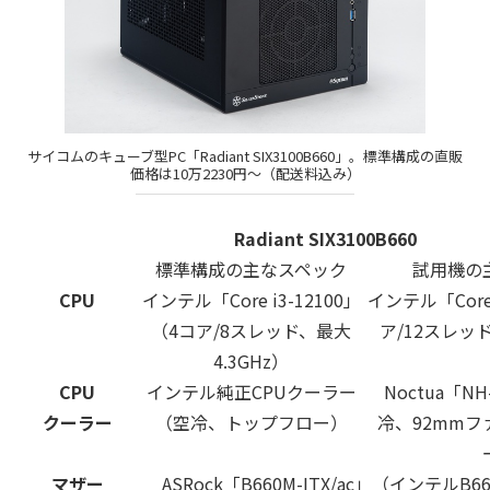
サイコムのキューブ型PC「Radiant SIX3100B660」。標準構成の直販
価格は10万2230円～（配送料込み）
Radiant SIX3100B660
標準構成の主なスペック
試用機の
CPU
インテル「Core i3-12100」
インテル「Core 
（4コア/8スレッド、最大
ア/12スレッド
4.3GHz）
CPU
インテル純正CPUクーラー
Noctua「NH
クーラー
（空冷、トップフロー）
冷、92mm
マザー
ASRock「B660M-ITX/ac」（インテルB66