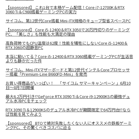
【sponsored】 これ1台で本格ゲーム配信！Core i7-12700K＆RTX
3060 Ti＆C988搭載ゲーミングPCの実力
サイコム、第12世代Core搭載 Mini-ITX規格のキューブ型省スペースPC
【sponsored】 Core i5-12400＆RTX 3050で20万円切りのゲーミング
PC、「美しさ」も性能も大満足の理由
高負荷時でもCPU温度は62度！性能を犠牲にしないCore i5-12400＆
RTX 3060の超静音PC
本当に動いてる？Core i5-12400＆RTX 3060搭載ゲーミングPCが生活音
よりも静かだった件
サイコム、Mini-ITXマザーボードと第12世代インテルCoreプロセッサ
ー搭載「Premium-Line B660FD-Mini」を発売
お買い得商品がいっぱい！ 「サイコム サマーキャンペーン 」6月10
日～8月7日開催
最大6.2万円引き!?GeForce RTX 3090 Ti＆Core i9-12900KSの最強デュ
アル水冷PCをチェック
RTX 3090 Ti＆12900KSのデュアル水冷PCが期間限定で64万円台!?なら
ば性能を見てみよう
【sponsored】 BTOで絶対失敗したくない人にオススメの鉄板ゲーミ
ングPC、その驚くべきコスパに迫る