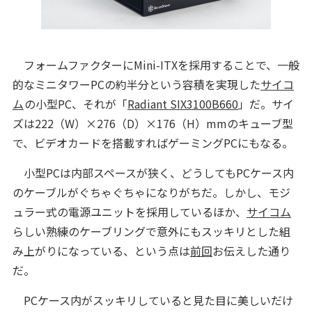
フォームファクターにMini-ITXを採用することで、一般
的なミニタワーPCの約半分という容積を実現した
サイコ
ム
の小型PC、それが「
Radiant SIX3100B660
」だ。サイ
ズは222（W）×276（D）×176（H）mmのキューブ型
で、ビデオカードを搭載すればゲーミングPCにもなる。
小型PCは内部スペースが狭く、どうしてもPCケース内
のケーブルがぐちゃぐちゃになりがちだ。しかし、モジ
ュラー式の電源ユニットを採用しているほか、
サイコム
らしい熟練のケーブリングで意外にもスッキリとした組
み上がりになっている、という点は
前回
お伝えした通り
だ。
PCケース内がスッキリしていると見た目に美しいだけ