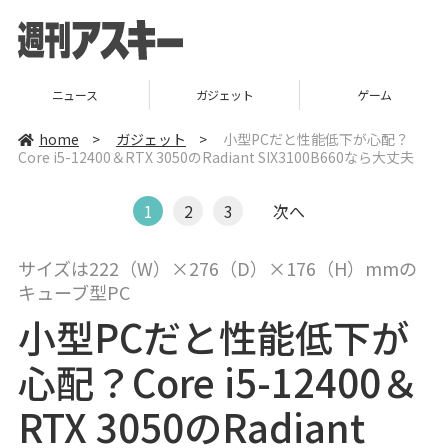
ニュース
ガジェット
ゲーム
home
>
ガジェット
>
小型PCだと性能低下が心配？
Core i5-12400＆RTX 3050のRadiant SIX3100B660なら大丈夫
1
2
3
次へ
サイズは222（W）×276（D）×176（H）mmの
キューブ型PC
小型PCだと性能低下が
心配？Core i5-12400＆
RTX 3050のRadiant