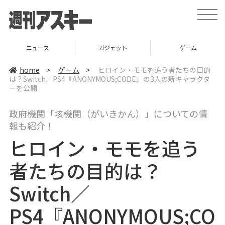
t
o
g
g
l
ニュース
ガジェット
ゲーム
e
n
a
home
>
ゲーム
>
ヒロイン・モモを追う者たちの目的
v
は？Switch／PS4『ANONYMOUS;CODE』の3人の新キャラクタ
i
ーを公開
g
a
t
i
政府機関「垓機関（がいきかん）」についての情
o
報も紹介！
n
ヒロイン・モモを追う
者たちの目的は？
Switch／
PS4『ANONYMOUS;CO