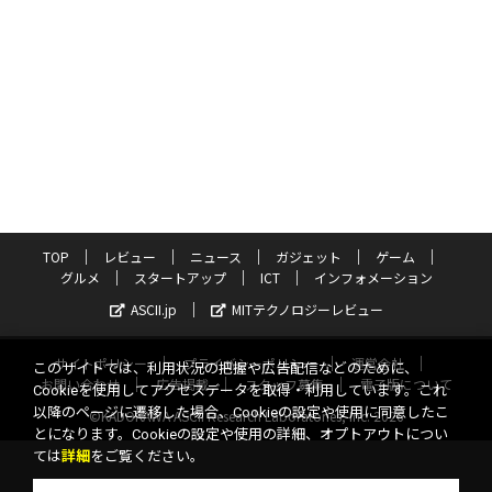
TOP
レビュー
ニュース
ガジェット
ゲーム
グルメ
スタートアップ
ICT
インフォメーション
ASCII.jp
MITテクノロジーレビュー
サイトポリシー
プライバシーポリシー
運営会社
このサイトでは、利用状況の把握や広告配信などのために、
お問い合わせ
広告掲載
スタッフ募集
電子版について
Cookieを使用してアクセスデータを取得・利用しています。これ
以降のページに遷移した場合、Cookieの設定や使用に同意したこ
©KADOKAWA ASCII Research Laboratories, Inc. 2026
とになります。Cookieの設定や使用の詳細、オプトアウトについ
ては
詳細
をご覧ください。