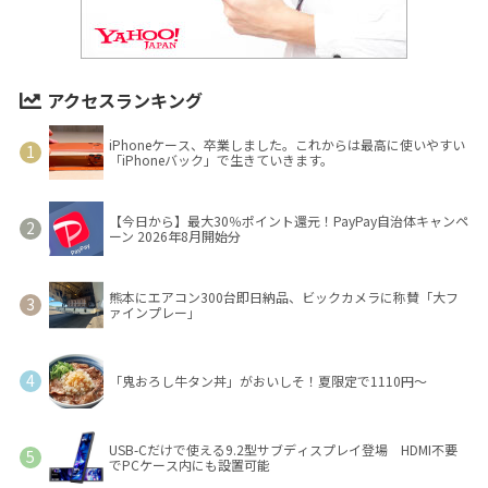
アクセスランキング
iPhoneケース、卒業しました。これからは最高に使いやすい
「iPhoneバック」で生きていきます。
【今日から】最大30％ポイント還元！PayPay自治体キャンペ
ーン 2026年8月開始分
熊本にエアコン300台即日納品、ビックカメラに称賛「大フ
ァインプレー」
「鬼おろし牛タン丼」がおいしそ！夏限定で1110円～
USB-Cだけで使える9.2型サブディスプレイ登場 HDMI不要
でPCケース内にも設置可能