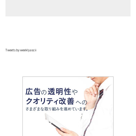
Tweets by weeklyascii