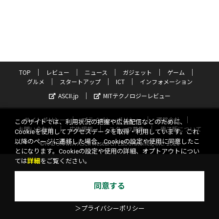
TOP
レビュー
ニュース
ガジェット
ゲーム
グルメ
スタートアップ
ICT
インフォメーション
ASCII.jp
MITテクノロジーレビュー
サイトポリシー
プライバシーポリシー
運営会社
このサイトでは、利用状況の把握や広告配信などのために、
お問い合わせ
広告掲載
スタッフ募集
電子版について
Cookieを使用してアクセスデータを取得・利用しています。これ
以降のページに遷移した場合、Cookieの設定や使用に同意したこ
©KADOKAWA ASCII Research Laboratories, Inc. 2026
とになります。Cookieの設定や使用の詳細、オプトアウトについ
ては
詳細
をご覧ください。
同意する
＞プライバシーポリシー