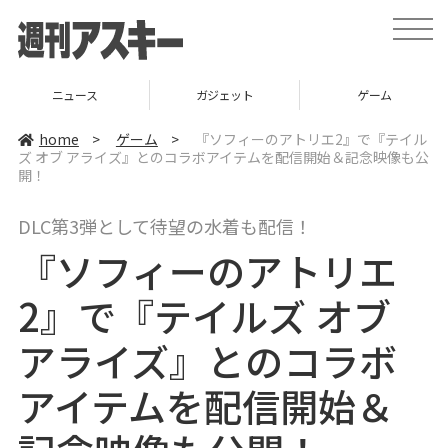
t
o
g
g
l
ニュース
ガジェット
ゲーム
e
n
a
home
>
ゲーム
>
『ソフィーのアトリエ2』で『テイル
v
ズ オブ アライズ』とのコラボアイテムを配信開始＆記念映像も公
i
開！
g
a
t
i
DLC第3弾として待望の水着も配信！
o
n
『ソフィーのアトリエ
2』で『テイルズ オブ
アライズ』とのコラボ
アイテムを配信開始＆