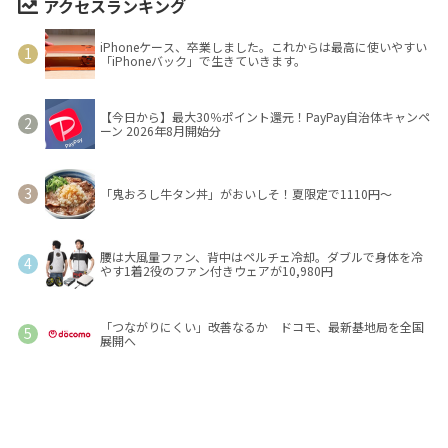
アクセスランキング
iPhoneケース、卒業しました。これからは最高に使いやすい
「iPhoneバック」で生きていきます。
【今日から】最大30％ポイント還元！PayPay自治体キャンペ
ーン 2026年8月開始分
「鬼おろし牛タン丼」がおいしそ！夏限定で1110円～
腰は大風量ファン、背中はペルチェ冷却。ダブルで身体を冷
やす1着2役のファン付きウェアが10,980円
「つながりにくい」改善なるか ドコモ、最新基地局を全国
展開へ