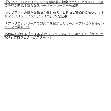
『ソフィーのアトリエ2 ～不思議な夢の錬金術士～』ダウンロード版
の予約が開始！新たなストーリートレーラーも公開
少女プラフタの新たな物語が楽しめる！有料DLC第4弾“追加シナリオ
＆マップ「プラフタのアトリエ」”が配信中
「アトリエ」シリーズの25周年を記念したセールやプレゼントキャン
ペーンを実施中！
15周年を迎える「テイルズ オブ フェスティバル 2023」へ「ROAD to
TOF」プロジェクトがスタート！