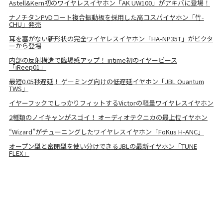
Astell&Kern初のワイヤレスイヤホン「AK UW100」がアキバに登場！
ナノチタンPVDコート複合振動板を採用した高コスパイヤホン「竹-
CHU」発売
耳を塞がない新形状の完全ワイヤレスイヤホン「HA-NP35T」がビクタ
ーから登場
内部の反射構造で臨場感アップ！ intime初のイヤーピース
「iReep01」
最短0.05秒遅延！ ゲーミング向けの低遅延イヤホン「JBL Quantum
TWS」
イヤーフックでしっかりフィットするVictorの軽量ワイヤレスイヤホン
2種類のノイキャンがスゴイ！ オーディオテクニカの最上位イヤホン
“Wizard”がチューニングしたワイヤレスイヤホン「FoKus H-ANC」
オープン型と密閉型を使い分けできるJBLの最新イヤホン「TUNE
FLEX」