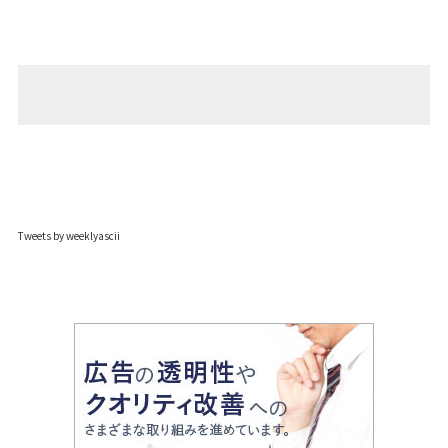
Tweets by weeklyascii