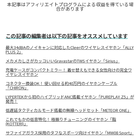
本記事はアフィリエイトプログラムによる収益を得ている場
合があります
この記事の編集者は以下の記事をオススメしています
最大34dBAのノイキャンに対応したCleerのワイヤレスイヤホン「ALLY
PLUS 2」
メカメカしさがカッコいいGravastarのTWSイヤホン「Sirius」
充電ケースがコンパクトミラー！ 着せ替えもできる女性向けの完全ワ
イヤレスイヤホン
コネクター換装OK！ 使い回せる約40万円のイヤホンケーブル
「CHIRON」
LYPERTEKから初のハイブリッドANC搭載イヤホン「PUREPLAY Z5」が
発売！
低遅延タクティカルモード搭載の無線ヘッドセット「METEOR ONE」
これでもかの低音特化！ 極振りチューニングのイヤホン「脂
(KOTTERI)」
サファイアガラス採用のタフなスポーツ向けイヤホン「MW08 Sport」