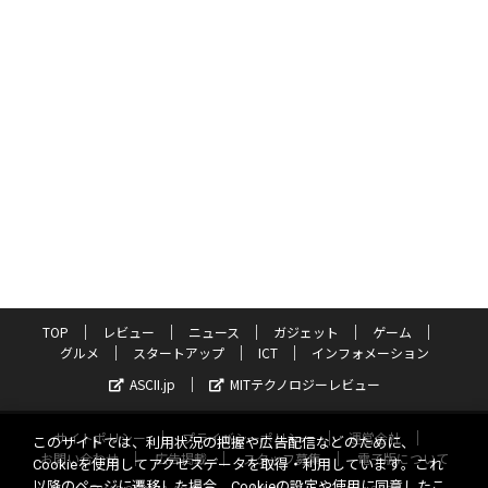
TOP
レビュー
ニュース
ガジェット
ゲーム
グルメ
スタートアップ
ICT
インフォメーション
ASCII.jp
MITテクノロジーレビュー
サイトポリシー
プライバシーポリシー
運営会社
このサイトでは、利用状況の把握や広告配信などのために、
お問い合わせ
広告掲載
スタッフ募集
電子版について
Cookieを使用してアクセスデータを取得・利用しています。これ
以降のページに遷移した場合、Cookieの設定や使用に同意したこ