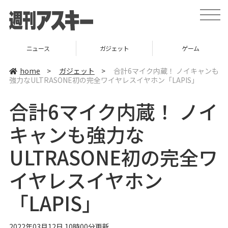
t
o
g
g
l
ニュース
ガジェット
ゲーム
e
n
a
home
>
ガジェット
>
合計6マイク内蔵！ ノイキャンも
v
強力なULTRASONE初の完全ワイヤレスイヤホン「LAPIS」
i
g
a
合計6マイク内蔵！ ノイ
t
i
o
キャンも強力な
n
ULTRASONE初の完全ワ
イヤレスイヤホン
「LAPIS」
2022年03月12日 10時00分更新