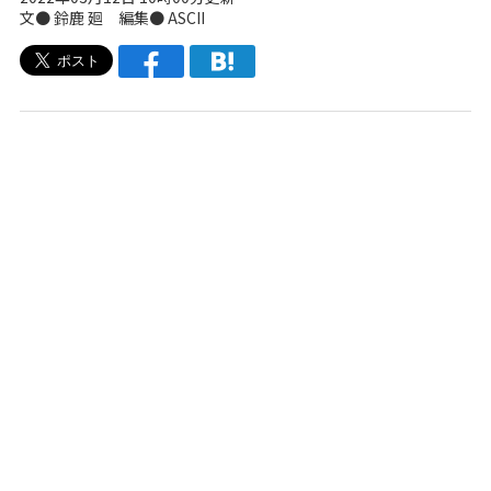
文● 鈴鹿 廻 編集● ASCII