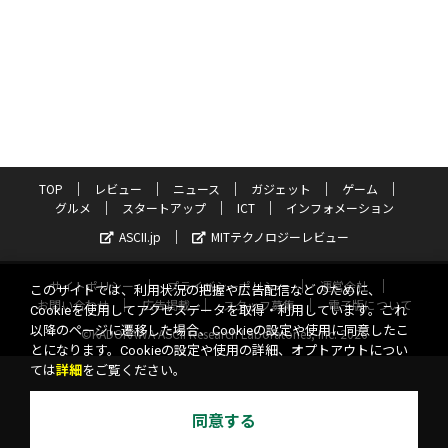
TOP
レビュー
ニュース
ガジェット
ゲーム
グルメ
スタートアップ
ICT
インフォメーション
ASCII.jp
MITテクノロジーレビュー
サイトポリシー
プライバシーポリシー
運営会社
このサイトでは、利用状況の把握や広告配信などのために、
お問い合わせ
広告掲載
スタッフ募集
電子版について
Cookieを使用してアクセスデータを取得・利用しています。これ
以降のページに遷移した場合、Cookieの設定や使用に同意したこ
©KADOKAWA ASCII Research Laboratories, Inc. 2026
とになります。Cookieの設定や使用の詳細、オプトアウトについ
ては
詳細
をご覧ください。
同意する