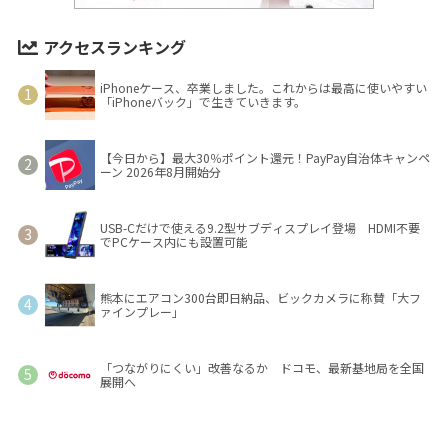
アクセスランキング
iPhoneケース、卒業しました。これからは最高に使いやすい
「iPhoneバック」で生きていきます。
【今日から】最大30％ポイント還元！PayPay自治体キャンペ
ーン 2026年8月開始分
USB-Cだけで使える9.2型サブディスプレイ登場 HDMI不要
でPCケース内にも設置可能
熊本にエアコン300台即日納品、ビックカメラに称賛「大フ
ァインプレー」
「つながりにくい」改善なるか ドコモ、最新基地局を全国
展開へ