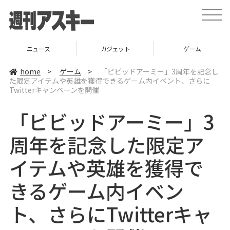
t
o
g
g
l
ニュース
ガジェット
ゲーム
e
n
a
home
>
ゲーム
>
「ビビッドアーミー」3周年を記念し
v
た限定アイテムや英雄を獲得できるゲーム内イベント、さらに
i
Twitterキャンペーンを開催
g
a
t
「ビビッドアーミー」3
i
o
n
周年を記念した限定ア
イテムや英雄を獲得で
きるゲーム内イベン
ト、さらにTwitterキャ