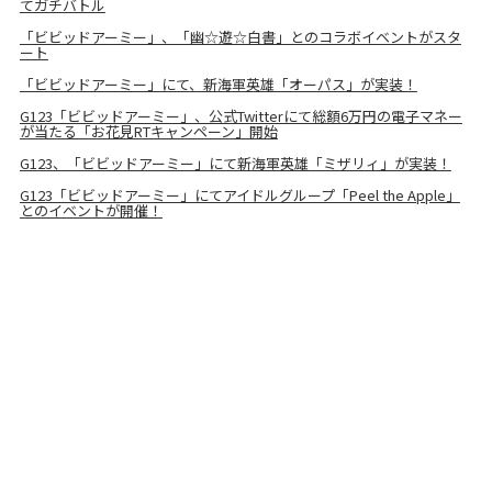
てガチバトル
「ビビッドアーミー」、「幽☆遊☆白書」とのコラボイベントがスタ
ート
「ビビッドアーミー」にて、新海軍英雄「オーパス」が実装！
G123「ビビッドアーミー」、公式Twitterにて総額6万円の電子マネー
が当たる「お花見RTキャンペーン」開始
G123、「ビビッドアーミー」にて新海軍英雄「ミザリィ」が実装！
G123「ビビッドアーミー」にてアイドルグループ「Peel the Apple」
とのイベントが開催！