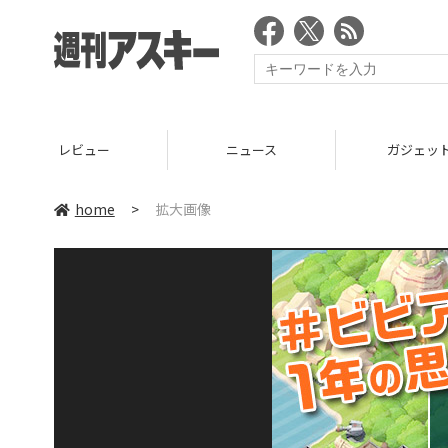
レビュー
ニュース
ガジェッ
home
>
拡大画像