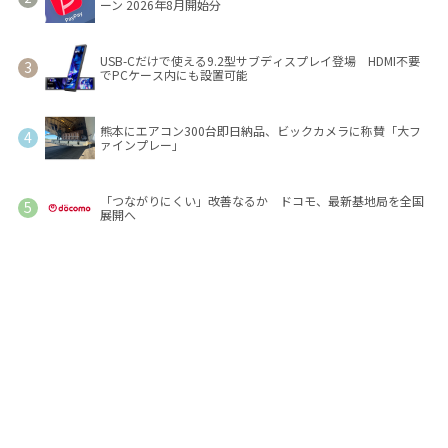
ーン 2026年8月開始分
USB-Cだけで使える9.2型サブディスプレイ登場 HDMI不要
でPCケース内にも設置可能
熊本にエアコン300台即日納品、ビックカメラに称賛「大フ
ァインプレー」
「つながりにくい」改善なるか ドコモ、最新基地局を全国
展開へ