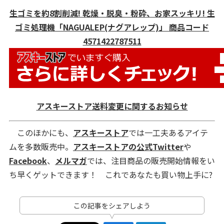
生ゴミを約8割削減! 乾燥・脱臭・粉砕、お家スッキリ! 生
ゴミ処理機「NAGUALEP(ナグアレップ)」 商品コード
4571422787511
アスキーストア送料変更に関するお知らせ
このほかにも、
アスキーストア
では一工夫あるアイテ
ムを多数販売中。
アスキーストアの公式Twitter
や
Facebook
、
メルマガ
では、注目商品の販売開始情報をい
ち早くゲットできます！ これであなたも買い物上手に?
この記事をシェアしよう