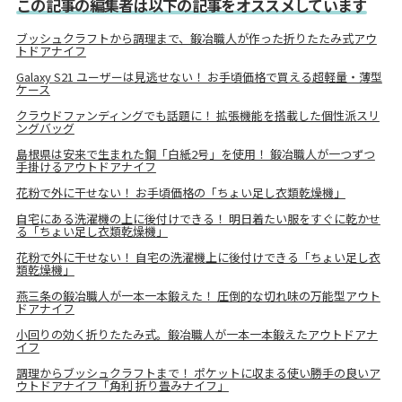
この記事の編集者は以下の記事をオススメしています
ブッシュクラフトから調理まで、鍛冶職人が作った折りたたみ式アウ
トドアナイフ
Galaxy S21 ユーザーは見逃せない！ お手頃価格で買える超軽量・薄型
ケース
クラウドファンディングでも話題に！ 拡張機能を搭載した個性派スリ
ングバッグ
島根県は安来で生まれた鋼「白紙2号」を使用！ 鍛冶職人が一つずつ
手掛けるアウトドアナイフ
花粉で外に干せない！ お手頃価格の「ちょい足し衣類乾燥機」
自宅にある洗濯機の上に後付けできる！ 明日着たい服をすぐに乾かせ
る「ちょい足し衣類乾燥機」
花粉で外に干せない！ 自宅の洗濯機上に後付けできる「ちょい足し衣
類乾燥機」
燕三条の鍛冶職人が一本一本鍛えた！ 圧倒的な切れ味の万能型アウト
ドアナイフ
小回りの効く折りたたみ式。鍛冶職人が一本一本鍛えたアウトドアナ
イフ
調理からブッシュクラフトまで！ ポケットに収まる使い勝手の良いア
ウトドアナイフ「角利 折り畳みナイフ」