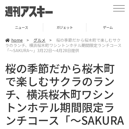
t
o
g
g
l
ニュース
ガジェット
ゲーム
e
n
a
home
>
グルメ
>
桜の季節だから桜木町で楽しむサク
v
ラのランチ、横浜桜木町ワシントンホテル期間限定ランチコース
i
「～SAKURA～」3月22日～4月28日提供
g
a
t
桜の季節だから桜木町
i
o
n
で楽しむサクラのラン
チ、横浜桜木町ワシン
トンホテル期間限定ラ
ンチコース「～SAKURA