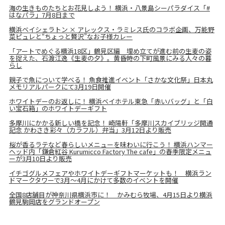
海の生きものたちとお花見しよう！ 横浜・八景島シーパラダイス「#
はなパラ」7月8日まで
横浜ベイシェラトン × アレックス・ラミレス氏のコラボ企画、万能野
菜ピュレと“ちょっと贅沢”なお子様カレー
「アートでめぐる横浜18区」鶴見区編 埋め立てが進む前の生麦の姿
を捉えた、石渡江逸《生麦の夕》。黄昏時の下町風景にみる人々の暮
らし
親子で魚について学べる！ 魚食推進イベント「さかな文化祭」日本丸
メモリアルパークにて3月19日開催
ホワイトデーのお返しに！ 横浜ベイホテル東急「赤いバッグ」と「白
い宝石箱」のホワイトデーギフト
多摩川にかかる新しい橋を記念！ 崎陽軒「多摩川スカイブリッジ開通
記念 かわさき彩々（カラフル）弁当」3月12日より販売
桜が香るラテなど春らしいメニューを味わいに行こう！ 横浜ハンマー
ヘッド内「鎌倉紅谷 Kurumicco Factory The cafe」の春季限定メニュ
ーが3月10日より販売
イチゴグルメフェアやホワイトデーギフトマーケットも！ 横浜ラン
ドマークタワーで3月～4月にかけて多数のイベントを開催
全国8店舗目が神奈川県横浜市に！ かみむら牧場、4月15日より横浜
鶴見駒岡店をグランドオープン