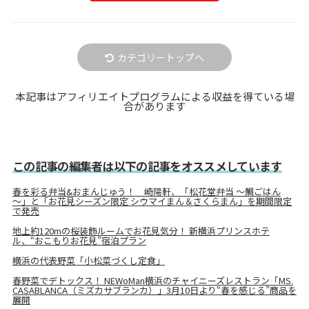
カテゴリートップへ
本記事はアフィリエイトプログラムによる収益を得ている場
合があります
この記事の編集者は以下の記事をオススメしています
春を彩る弁当&おまんじゅう！ 崎陽軒、「松花堂弁当 ～鯛ごはん
～」と「お花見シーズン限定 シウマイまん＆さくらまん」を期間限定
で発売
地上約120mの桜装飾ルームでお花見気分！ 新横浜プリンスホテ
ル、“おこもりお花見”宿泊プラン
横浜の代表野菜「小松菜づくし定食」
春野菜でデトックス！ NEWoMan横浜のチャイニーズレストラン「MS.
CASABLANCA（ミズカサブランカ）」3月10日より“春を感じる”商品を
展開