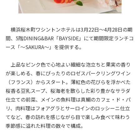
横浜桜木町ワシントンホテルは3月22日～4月28日の期
間、5階DINING&BAR「BAYSIDE」にて期間限定ランチコ
ース「～SAKURA～」を提供する。
上品なピンク色で心地よい繊細な泡立ちと果実の香り
が楽しめる、春にぴったりのロゼスパークリングワイン
（フランス）からスタート。薄紅色の花びらを浮かべた
桜香る豆乳スープ、桜海老を散らした彩り豊かなサラダ
仕立ての前菜、メインの魚料理は真鯛のカフェ・ド・パ
リ、肉料理はフォアグラとサーロインのロッシーニ仕立
てなど、春の訪れを感じながら目で楽しみ食べて味わう
季節感に溢れた料理の数々で構成。