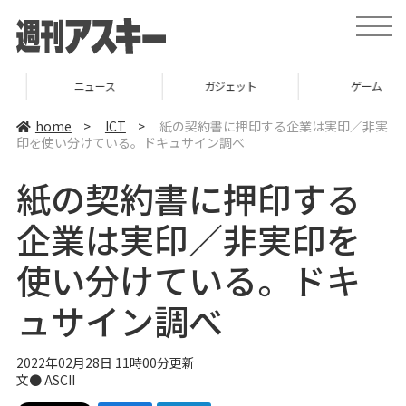
t
o
g
g
l
ニュース
ガジェット
ゲーム
e
n
a
home
>
ICT
>
紙の契約書に押印する企業は実印／非実
v
印を使い分けている。ドキュサイン調べ
i
g
a
紙の契約書に押印する
t
i
o
企業は実印／非実印を
n
使い分けている。ドキ
ュサイン調べ
2022年02月28日 11時00分更新
文● ASCII