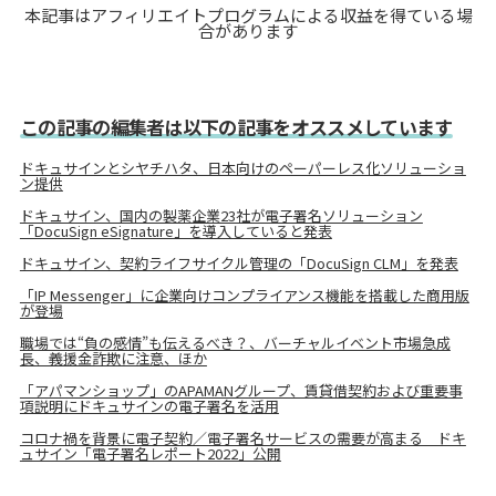
本記事はアフィリエイトプログラムによる収益を得ている場
合があります
この記事の編集者は以下の記事をオススメしています
ドキュサインとシヤチハタ、日本向けのペーパーレス化ソリューショ
ン提供
ドキュサイン、国内の製薬企業23社が電子署名ソリューション
「DocuSign eSignature」を導入していると発表
ドキュサイン、契約ライフサイクル管理の「DocuSign CLM」を発表
「IP Messenger」に企業向けコンプライアンス機能を搭載した商用版
が登場
職場では“負の感情”も伝えるべき？、バーチャルイベント市場急成
長、義援金詐欺に注意、ほか
「アパマンショップ」のAPAMANグループ、賃貸借契約および重要事
項説明にドキュサインの電子署名を活用
コロナ禍を背景に電子契約／電子署名サービスの需要が高まる ドキ
ュサイン「電子署名レポート2022」公開