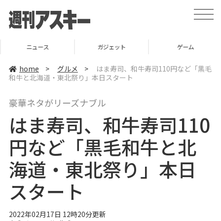
t
o
g
g
l
ニュース
ガジェット
ゲーム
e
n
a
home
>
グルメ
>
はま寿司、和牛寿司110円など「黒毛
v
和牛と北海道・東北祭り」本日スタート
i
g
a
豪華ネタがリーズナブル
t
i
はま寿司、和牛寿司110
o
n
円など「黒毛和牛と北
海道・東北祭り」本日
スタート
2022年02月17日 12時20分更新