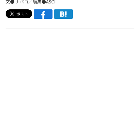
文●
ナベコ
／編集●ASCII