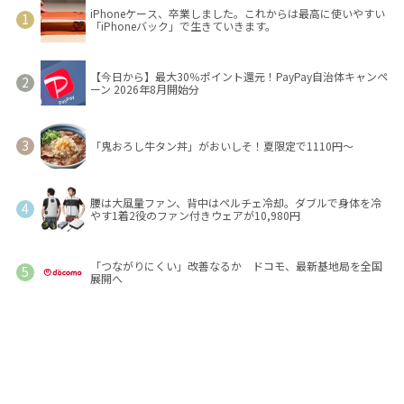
iPhoneケース、卒業しました。これからは最高に使いやすい
「iPhoneバック」で生きていきます。
【今日から】最大30％ポイント還元！PayPay自治体キャンペ
ーン 2026年8月開始分
「鬼おろし牛タン丼」がおいしそ！夏限定で1110円～
腰は大風量ファン、背中はペルチェ冷却。ダブルで身体を冷
やす1着2役のファン付きウェアが10,980円
「つながりにくい」改善なるか ドコモ、最新基地局を全国
展開へ