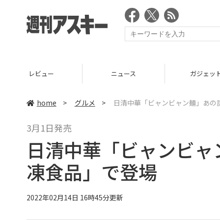
レビュー
ニュース
ガジェット
home
>
グルメ
>
日清中華「ビャンビャン麺」あの
3月1日発売
日清中華「ビャンビャ
凍食品」で登場
2022年02月14日 16時45分更新