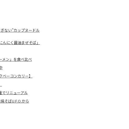
ぎない”カップヌードル
ル豚にんにく醤油まぜそば」
ーメン」を食べ比べ
中
クベーコンカリー】
】
増量でリニューアル
ばU.F.O.から