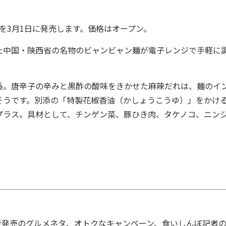
を3月1日に発売します。価格はオープン。
た中国・陝西省の名物のビャンビャン麺が電子レンジで手軽に
。唐辛子の辛みと黒酢の酸味をきかせた麻辣だれは、麺のイ
そうです。別添の「特製花椒香油（かしょうこうゆ）」をかけ
プラス。具材として、チンゲン菜、豚ひき肉、タケノコ、ニン
発売のグルメネタ、オトクなキャンペーン、食いしんぼ記者