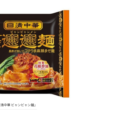
日清中華 ビャンビャン麺」