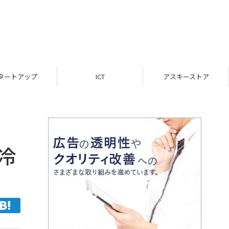
ップ
ICT
アスキーストア
イ
冷