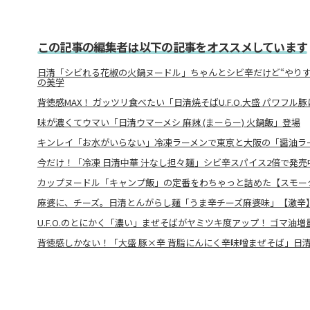
この記事の編集者は以下の記事をオススメしています
日清「シビれる花椒の火鍋ヌードル」ちゃんとシビ辛だけど“やりす
の美学
背徳感MAX！ ガッツリ食べたい「日清焼そばU.F.O.大盛 パワフ
味が濃くてウマい「日清ウマーメシ 麻辣 (まーらー) 火鍋飯」登場
キンレイ「お水がいらない」冷凍ラーメンで東京と大阪の「醤油ラ
今だけ！「冷凍 日清中華 汁なし担々麺」シビ辛スパイス2倍で発売
カップヌードル「キャンプ飯」の定番をわちゃっと詰めた【スモー
麻婆に、チーズ。日清とんがらし麺「うま辛チーズ麻婆味」【激辛
U.F.O.のとにかく「濃い」まぜそばがヤミツキ度アップ！ ゴマ油
背徳感しかない！「大盛 豚×辛 背脂にんにく辛味噌まぜそば」日清焼そ