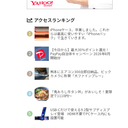
アクセスランキング
iPhoneケース、卒業しました。これか
らは最高に使いやすい「iPhoneバッ
ク」で生きていきます。
【今日から】最大30％ポイント還元！
PayPay自治体キャンペーン 2026年8月
開始分
熊本にエアコン300台即日納品、ビック
カメラに称賛「大ファインプレー」
「鬼おろし牛タン丼」がおいしそ！夏限
定で1110円～
USB-Cだけで使える9.2型サブディスプ
レイ登場 HDMI不要でPCケース内にも
設置可能