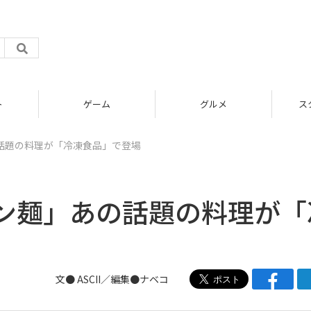
ゲーム
グルメ
スタートア
話題の料理が「冷凍食品」で登場
ン麺」あの話題の料理が「
文● ASCII／編集●ナベコ