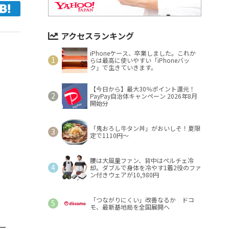
アクセスランキング
iPhoneケース、卒業しました。これか
らは最高に使いやすい「iPhoneバッ
ク」で生きていきます。
【今日から】最大30％ポイント還元！
PayPay自治体キャンペーン 2026年8月
開始分
「鬼おろし牛タン丼」がおいしそ！夏限
定で1110円～
腰は大風量ファン、背中はペルチェ冷
却。ダブルで身体を冷やす1着2役のファ
ン付きウェアが10,980円
「つながりにくい」改善なるか ドコ
モ、最新基地局を全国展開へ
ー