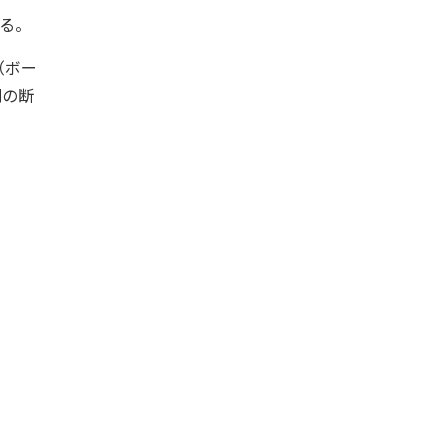
なる。
（ボー
劇の断