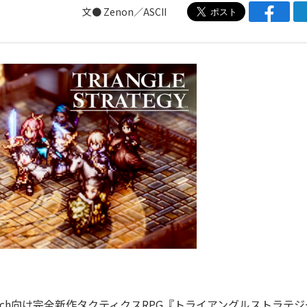
文● Zenon／ASCII
witch向け完全新作タクティクスRPG『トライアングルストラテジ