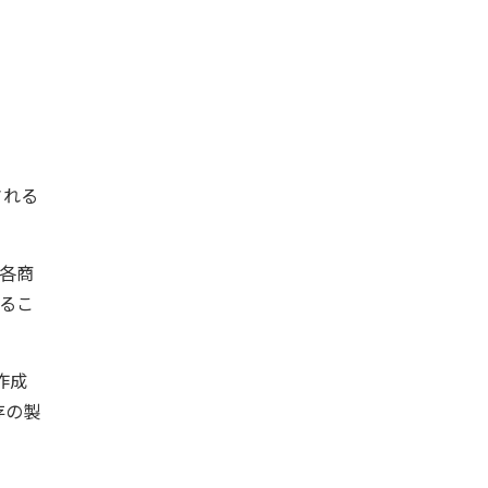
される
各商
るこ
作成
存の製