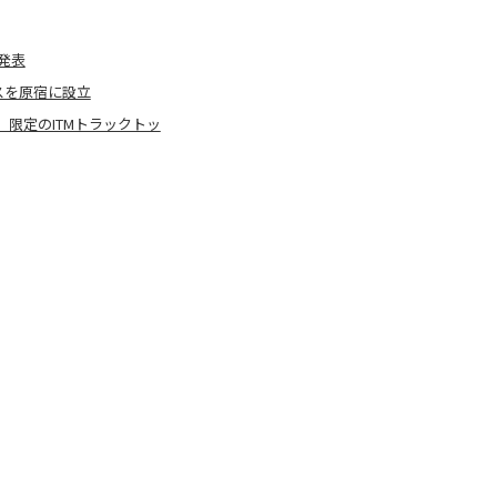
を発表
ィスを原宿に設立
表！ 限定のITMトラックトッ