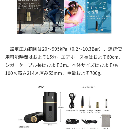
設定圧力範囲は20～995kPa（0.2～10.3Bar）、連続使
用可能時間はおよそ15分。エアホース長はおよそ60cm、
シガーケーブル長はおよそ3m。本体サイズはおよそ幅
100×高さ214×厚み55mm、重量およそ700g。