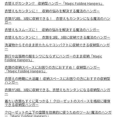
衣替えがカンタン⁉ 収納型ハンガー「Magic Folding Hangers」
衣替えもカンタンに！ 収納の悩みを解決する魔法のハンガー
衣類が2段、3段に収納できる！ 衣替えもカンタンになる魔法のハン
ガー
衣替えもスムーズに！ 収納の悩みを解決する魔法のハンガー
衣替えもカンタンに！ 衣類を2段、3段に収納できる魔法のハンガー
洗濯物からそのまま折たたんでコンパクトに収納できる収納型ハンガ
ー
旅行や出張時の服をシワにならずにハンガーのまま収納「Magic
Folding Hangers」
衣類の収納スペースにお困りの方におすすめ！ 収納型ハンガー
「Magic Folding Hangers」
衣替えの時期に大活躍！ 収納スペースにお困りの方におすすの収納型
ハンガー
衣類が2段、3段に収納できる、衣替えもカンタンになる収納型ハンガ
ー
着たい衣類もすぐに見つかる！ クローゼットのスペースを格段に確保
できる収納型ハンガー
クローゼットの上下の空間を効果的に使うためのツール! 魔法のハンガ
ー「Magic Folding Hangers」