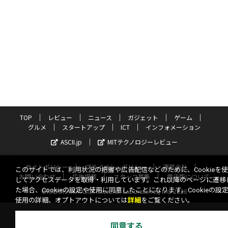
TOP
レビュー
ニュース
ガジェット
ゲーム
グルメ
スタートアップ
ICT
インフォメーション
ASCII.jp
MITテクノロジーレビュー
サイトポリシー
プライバシーポリシー
運営会社
このサイトでは、利用状況の把握や広告配信などのために、Cookieを
お問い合わせ
広告掲載
スタッフ募集
電子版について
してアクセスデータを取得・利用しています。これ以降のページに遷移
た場合、Cookieの設定や使用に同意したことになります。Cookieの設
©KADOKAWA ASCII Research Laboratories, Inc. 2026
使用の詳細、オプトアウトについては
詳細
をご覧ください。
同意する