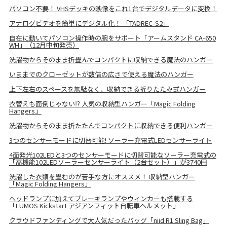
パソコン不要！ VHSデッキの映像をこれ1台でデジタルデータに変換！
アナログビデオを簡単にデジタル化！ 「TADREC-S2」
自在に動いてパソコン操作時の腕をサポート「アームスタンド CA-650
WH」（12月中旬発売）
洗濯物からそのまま折畳んでコンパクトに収納できる魔法のハンガー
いままでのクローゼットが数倍の広さで使える魔法のハンガー
上下左右のスペースを無駄なく、収納できる折りたたみ式ハンガー
衣替えも面倒じゃない⁉ 人気の収納型ハンガー「Magic Folding
Hangers」
洗濯物からそのまま折たたんでコンパクトに収納できる便利ハンガー
3つのセンサーモードに切替可能! ソーラー充電式LEDセンサーライト
4面発光102LEDと3つのセンサーモードに切替可能なソーラー充電式の
「高機能102LEDソーラーセンサーライト（2台セット）」が3740円
洗濯した衣類を畳むのが苦手な方にオススメ！ 収納型ハンガー
「Magic Folding Hangers」
ヘッドランプに加えてブレーキランプやウィンカーも搭載する
「LUMOS Kickstart アジアンフィット自転車ヘルメット」
クラウドファンディングで大人気だったバッグ「niid R1 Sling Bag」