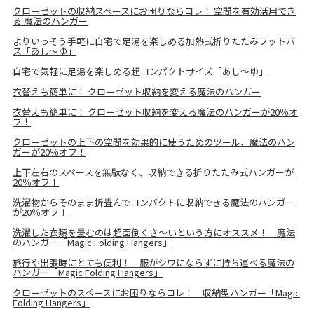
クローゼットの収納スペースにお困りならコレ！ 空間を有効活用でき
る 魔法のハンガー
よりいっそう手軽に自宅で足湯を楽しめる加熱式折りたたみフットバ
ス「あし～ゆ」
自宅で気軽に足湯を楽しめる超コンパクトサイズ「あし～ゆ」
衣替えも簡単に！ クローゼット収納を変える魔法のハンガー
衣替えも簡単に！ クローゼット収納を変える魔法のハンガーが20％オ
フ！
クローゼットの上下の空間を効果的に使うためのツール、魔法のハン
ガーが20％オフ！
上下左右のスペースを無駄なく、収納できる折りたたみ式ハンガーが
20％オフ！
洗濯物からそのまま折畳んでコンパクトに収納できる魔法のハンガー
が20％オフ！
洗濯した衣類を畳むのは超面倒くさ～いという方にオススメ！ 魔法
のハンガー「Magic Folding Hangers」
旅行や出張時にとても便利！ 服がシワにならずに持ち運べる魔法の
ハンガー「Magic Folding Hangers」
クローゼットのスペースにお困りならコレ！ 収納型ハンガー「Magic
Folding Hangers」