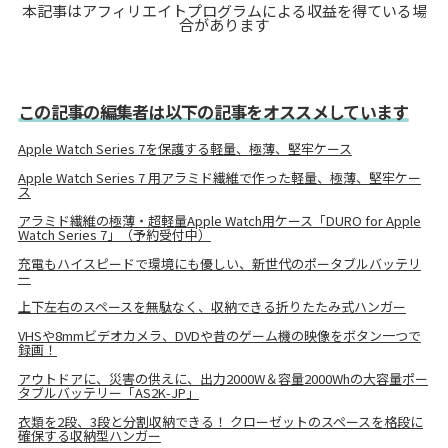
本記事はアフィリエイトプログラムによる収益を得ている場
合があります
この記事の編集者は以下の記事をオススメしています
Apple Watch Series 7を保護する軽量、極薄、堅牢ケース
Apple Watch Series 7 用アラミド繊維で作った軽量、極薄、堅牢ケー
ス
アラミド繊維の極薄・超軽量Apple Watch用ケース「DURO for Apple
Watch Series 7」（予約受付中）
充電もハイスピードで環境にも優しい、新世代のポータブルバッテリ
ー
上下左右のスペースを無駄なく、収納できる折りたたみ式ハンガー
VHSや8mmビデオカメラ、DVDや昔のゲーム機の映像をボタン一つで
録画！
アウトドアに、災害の供えに、出力2000W＆容量2000Whの大容量ポー
タブルバッテリー「AS2K-JP」
衣類を2段、3段と分割収納できる！ クローゼットのスペースを格段に
確保する収納型ハンガー