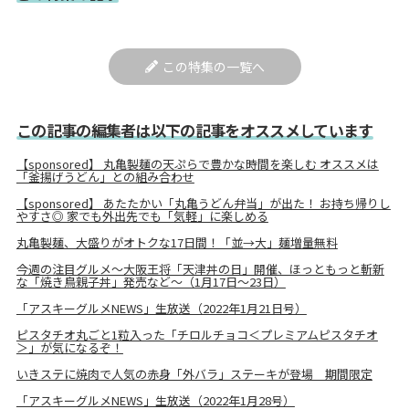
この特集の一覧へ
この記事の編集者は以下の記事をオススメしています
【sponsored】 丸亀製麺の天ぷらで豊かな時間を楽しむ オススメは
「釜揚げうどん」との組み合わせ
【sponsored】 あたたかい「丸亀うどん弁当」が出た！ お持ち帰りし
やすさ◎ 家でも外出先でも「気軽」に楽しめる
丸亀製麺、大盛りがオトクな17日間！「並→大」麺増量無料
今週の注目グルメ～大阪王将「天津丼の日」開催、ほっともっと斬新
な「焼き鳥親子丼」発売など～（1月17日～23日）
「アスキーグルメNEWS」生放送（2022年1月21日号）
ピスタチオ丸ごと1粒入った「チロルチョコ＜プレミアムピスタチオ
＞」が気になるぞ！
いきステに焼肉で人気の赤身「外バラ」ステーキが登場 期間限定
「アスキーグルメNEWS」生放送（2022年1月28号）