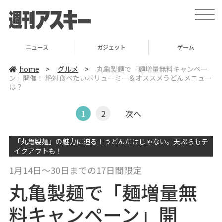
t
o
g
g
l
ニュース
ガジェット
ゲーム
e
n
a
home
>
グルメ
>
丸亀製麺で「麺増量無料キャンペー
v
ン」開催！ 絶対食べたいボリューミー＆オススメうどんメニュー
i
は？
g
a
t
i
1
2
次へ
o
n
「丸亀製麺」の魅力に迫る！うどんだけじゃない。天ぷらもテ
イクアウトも！
1月14日～30日までの17日間限定
丸亀製麺で「麺増量無
料キャンペーン」開