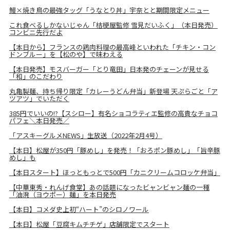
鰻×焼き鳥の最強タッグ「うなとり丼」宇奈とと期間限定メニュー
これ食べるしかないじゃん「桔梗屋監修 雪見だいふく」（本日発売）
コンビニ先行だよ
【本日から】フランスの鶏肉料理の最高峰といわれた「チキン・コン
ドンブルー」を【松のや】で味わえる
【本日発売】モスバーガー「とり竜田」日本発のチェーンが見せる
「和」のこだわり
丸亀製麺、持ち帰り限定「カレーうどん弁当」新登場 天ぷらごと「ア
ツアツ」でいただく
385円でいいの!?【スシロー】有名ショコラティエ監修の高貴なチョコ
パフェ＼本日発売／
「アスキーグルメNEWS」生放送（2022年2月4号）
【本日】松屋が350円「豚めし」を発売！「おろポン豚めし」「旨辛豚
めし」も
【本日スタート】ほっともっとで500円「カニクリームコロッケ弁当」
【中華東秀・れんげ食堂】あの話題になったビャンビャン麺の一種
「油溌（ヨウポー）麺」を本日発売
【本日】コメダ史上初“ハート”のシロノワール
【本日】松屋「豆腐キムチチゲ」店舗限定でスタート