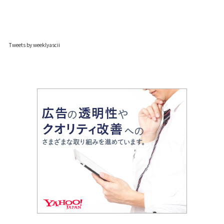
Tweets by weeklyascii