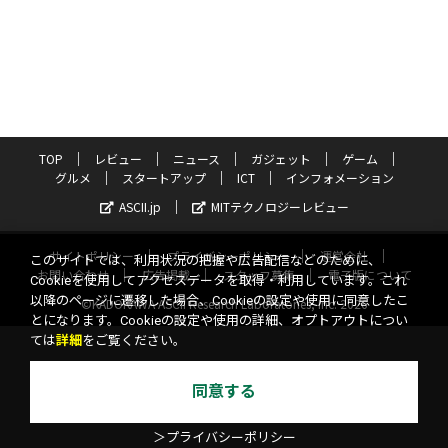
TOP
レビュー
ニュース
ガジェット
ゲーム
グルメ
スタートアップ
ICT
インフォメーション
ASCII.jp
MITテクノロジーレビュー
サイトポリシー
プライバシーポリシー
運営会社
このサイトでは、利用状況の把握や広告配信などのために、
お問い合わせ
広告掲載
スタッフ募集
電子版について
Cookieを使用してアクセスデータを取得・利用しています。これ
以降のページに遷移した場合、Cookieの設定や使用に同意したこ
©KADOKAWA ASCII Research Laboratories, Inc. 2026
とになります。Cookieの設定や使用の詳細、オプトアウトについ
ては
詳細
をご覧ください。
同意する
＞プライバシーポリシー