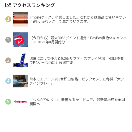
アクセスランキング
iPhoneケース、卒業しました。これからは最高に使いやすい
「iPhoneバック」で生きていきます。
【今日から】最大30％ポイント還元！PayPay自治体キャンペ
ーン 2026年8月開始分
USB-Cだけで使える9.2型サブディスプレイ登場 HDMI不要
でPCケース内にも設置可能
熊本にエアコン300台即日納品、ビックカメラに称賛「大フ
ァインプレー」
「つながりにくい」改善なるか ドコモ、最新基地局を全国
展開へ