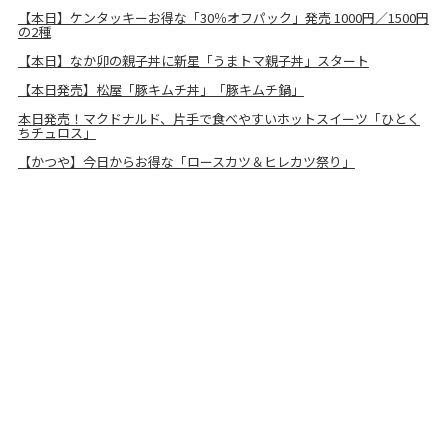
【本日】ケンタッキーお得な「30％オフパック」発売 1000円／1500円
の2種
【本日】なか卯の親子丼に新星「うまトマ親子丼」スタート
【本日発売】松屋「豚キムチ丼」「豚キムチ鍋」
本日発売！マクドナルド、片手で食べやすいホットスイーツ「ひとく
ちチュロス」
【かつや】今日からお得な「ロースカツ＆ヒレカツ祭り」