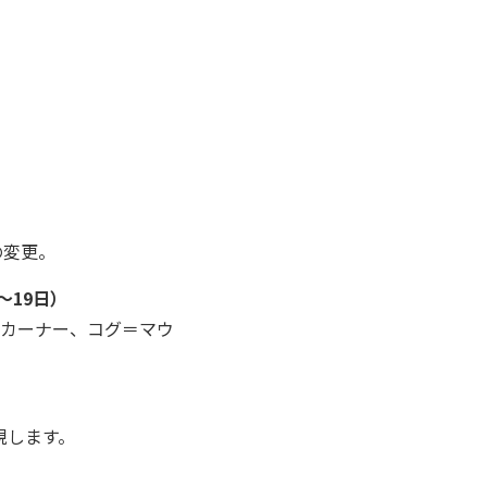
の変更。
～19日）
スカーナー、コグ＝マウ
現します。