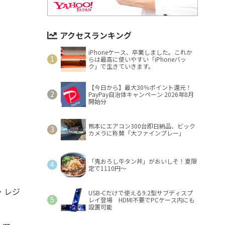
アクセスランキング
iPhoneケース、卒業しました。これか
らは最高に使いやすい「iPhoneバッ
ク」で生きていきます。
【今日から】最大30％ポイント還元！
PayPay自治体キャンペーン 2026年8月
開始分
熊本にエアコン300台即日納品、ビック
カメラに称賛「大ファインプレー」
「鬼おろし牛タン丼」がおいしそ！夏限
定で1110円～
・レジ
USB-Cだけで使える9.2型サブディスプ
レイ登場 HDMI不要でPCケース内にも
設置可能