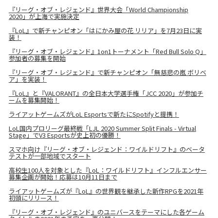
『リーグ・オブ・レジェンド』世界大会「World Championship
2020」が上海で実施決定
『LoL』で新チャンピオン「はにかみ屋の花 リリア」を7月23日に実
装！
『リーグ・オブ・レジェンド』1on1トーナメント「Red Bull Solo Q」
参加者の募集を開始
『リーグ・オブ・レジェンド』で新チャンピオン「無慈悲の嵐 ボリベ
ア」を実装！
『LoL』と『VALORANT』の全日本大学選手権「JCC 2020」が参加チ
ームを募集開始！
ライアットゲームズがLoL Esportsで新たにSpotifyと提携！
LoL国内プロリーグ最終戦「LJL 2020 Summer Split Finals - Virtual
Stage」でV3 Esportsが史上初の優勝！
スマホ向け『リーグ・オブ・レジェンド：ワイルドリフト』のベータ
テストが一部地域でスタート
高校生100人を対象とした『LoL：ワイルドリフト』インフルエンサー
募集企画が開始！応募は10月11日まで
ライアットゲームズが『LoL』の世界観を継承した新作RPGを2021年
初頭にリリース！
『リーグ・オブ・レジェンド』のユニバースをテーマにした各ゲーム