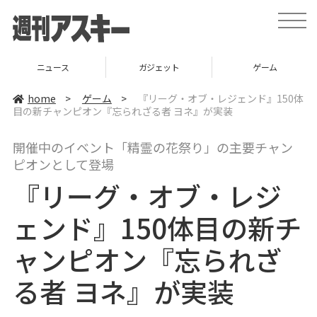
t
o
g
g
l
ニュース
ガジェット
ゲーム
e
n
a
home
>
ゲーム
>
『リーグ・オブ・レジェンド』150体
v
目の新チャンピオン『忘られざる者 ヨネ』が実装
i
g
a
開催中のイベント「精霊の花祭り」の主要チャン
t
i
ピオンとして登場
o
n
『リーグ・オブ・レジ
ェンド』150体目の新チ
ャンピオン『忘られざ
る者 ヨネ』が実装