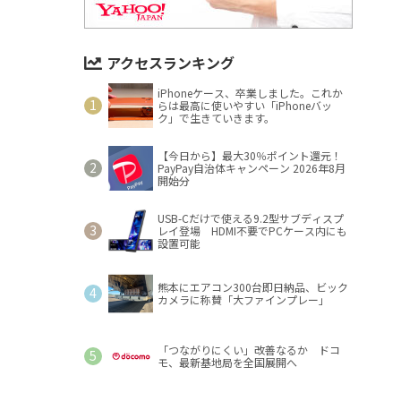
アクセスランキング
iPhoneケース、卒業しました。これか
らは最高に使いやすい「iPhoneバッ
ク」で生きていきます。
【今日から】最大30％ポイント還元！
PayPay自治体キャンペーン 2026年8月
開始分
USB-Cだけで使える9.2型サブディスプ
レイ登場 HDMI不要でPCケース内にも
設置可能
熊本にエアコン300台即日納品、ビック
カメラに称賛「大ファインプレー」
「つながりにくい」改善なるか ドコ
モ、最新基地局を全国展開へ